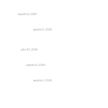
Celebrarán feria de lenguas indígenas
NAYARIT
agosto 6, 2026
Ráfagas citadinas
MONITOR POLÍTICO
agosto 5, 2026
Préstamos para negocios: qué son y cuándo tienen
sentido
NACIONAL
julio 30, 2026
El cuchillo usado como cuchara
OTRAS VOCES
agosto 6, 2026
Varios estados necesitan mejorar su economía
MONITOR POLÍTICO
agosto 3, 2026
Archivo mensual