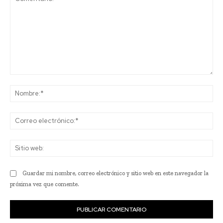
Comentario:
No
Co
ele
Sit
we
Guardar mi nombre, correo electrónico y sitio web en este navegador la
próxima vez que comente.