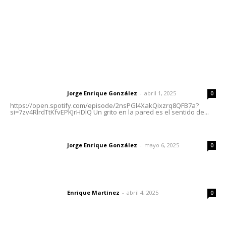
Oficinas Generales: Av. Independencia #355, Tepic,
Nayarit
Letras del Director
Letras del director | Un grito en la pared
Jorge Enrique González
-
abril 1, 2025
Letras del director
0
https://open.spotify.com/episode/2nsPGl4XakQixzrq8QFB7a?
si=7zv4RlrdTtKfvEPKJrHDlQ Un grito en la pared es el sentido de...
Las vacas de Huajimic
Jorge Enrique González
-
mayo 6, 2025
Letras del director
0
El peatón y la ciudad
Enrique Martínez
-
abril 4, 2025
Letras del director
0
Lo más popular