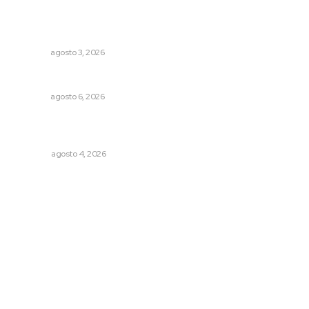
Refuerzan blindaje estatal ante conflictos en regiones
vecinas
NAYARIT
agosto 3, 2026
Premian a niños con recorrido cultural en San Blas
NAYARIT
agosto 6, 2026
Buen gobierno, buen liderazgo y la amenaza de la
politiquería
OPINIÓN
agosto 4, 2026
Archivo mensual
agosto 2026
julio 2026
junio 2026
mayo 2026