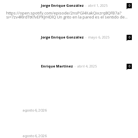
Jorge Enrique González
-
abril 1, 2025
Letras del director
0
https://open.spotify.com/episode/2nsPGl4XakQixzrq8QFB7a?
si=7zv4RlrdTtKfvEPKJrHDlQ Un grito en la pared es el sentido de...
Las vacas de Huajimic
Jorge Enrique González
-
mayo 6, 2025
Letras del director
0
El peatón y la ciudad
Enrique Martínez
-
abril 4, 2025
Letras del director
0
Lo más popular
Inician acciones de prevención ante presencia de
cocodrilos
NAYARIT
agosto 6, 2026
Rehabilitan edificio de Rectoría con recursos del
impuesto especial
NAYARIT
agosto 6, 2026