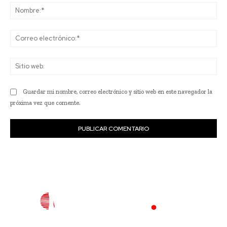
No
Co
ele
Sit
we
Guardar mi nombre, correo electrónico y sitio web en este navegador la
próxima vez que comente.