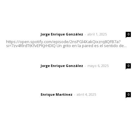
Letras del Director
Letras del director | Un grito en la pared
Jorge Enrique González
-
abril 1, 2025
Letras del director
0
https://open.spotify.com/episode/2nsPGl4XakQixzrq8QFB7a?
si=7zv4RlrdTtKfvEPKJrHDlQ Un grito en la pared es el sentido de...
Las vacas de Huajimic
Jorge Enrique González
-
mayo 6, 2025
Letras del director
0
El peatón y la ciudad
Enrique Martínez
-
abril 4, 2025
Letras del director
0
Lo más popular
Tras operativo, el CEDE busca protección de justicia
federal