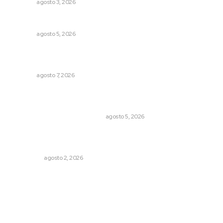
NAYARIT
agosto 3, 2026
Sancionarán cobro obligatorio de propinas
NAYARIT
agosto 5, 2026
Analizan potencial minero en diversas regiones del
estado
NAYARIT
agosto 7, 2026
El Google Maps del Porfiriato: así conocieron México
miles de niños hace más de un siglo
LA HISTORIA TAMBIÉN ES NOTICIA
agosto 5, 2026
Madrugada de terror en Tepic: borrachas provocan
aparatoso accidente y huye
POLICIACA
agosto 2, 2026
Archivo mensual