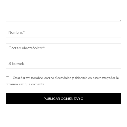
Comentario:
No
Co
ele
Sit
we
Guardar mi nombre, correo electrónico y sitio web en este navegador la
próxima vez que comente.