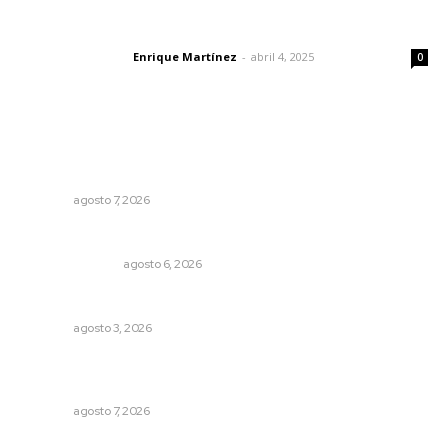
El peatón y la ciudad
Enrique Martínez
-
abril 4, 2025
Letras del director
0
Lo más popular
Refuerzan operativos de seguridad para garantizar la
tranquilidad ciudadana
NAYARIT
agosto 7, 2026
Edición impresa 06 de agosto de 2026
EDICIÓN IMPRESA
agosto 6, 2026
Brillan la cultura y gastronomía de origen en California
NAYARIT
agosto 3, 2026
Vinculan a sector artesanal con la actividad turística
estatal
NAYARIT
agosto 7, 2026