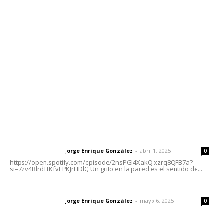
meridianoredacción@gmail.com
Tels. 3112143809 | 3112103211
Oficinas Generales: Av. Independencia #355, Tepic,
Nayarit
Letras del Director
Letras del director | Un grito en la pared
Jorge Enrique González
-
abril 1, 2025
Letras del director
0
https://open.spotify.com/episode/2nsPGl4XakQixzrq8QFB7a?
si=7zv4RlrdTtKfvEPKJrHDlQ Un grito en la pared es el sentido de...
Las vacas de Huajimic
Jorge Enrique González
-
mayo 6, 2025
Letras del director
0