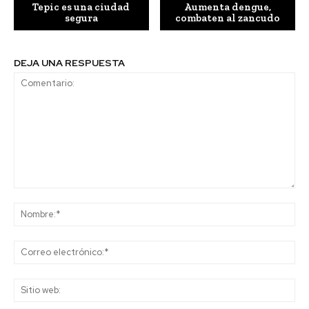
Tepic es una ciudad
Aumenta dengue,
segura
combaten al zancudo
DEJA UNA RESPUESTA
Comentario:
No
Co
ele
Sit
we