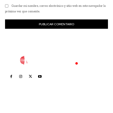
Guardar mi nombre, correo electrónico y sitio web en este navegador la
próxima vez que comente.
Inicio
Nayarit
Nacional
Policiaca
Opinión
Deportes
Edición Impresa
Sociales
Meridiano Vallarta
Contáctanos