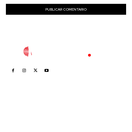
Inicio
Nayarit
Nacional
Policiaca
Opinión
Deportes
Edición Impresa
Sociales
Meridiano Vallarta
Contáctanos
meridianoredacción@gmail.com