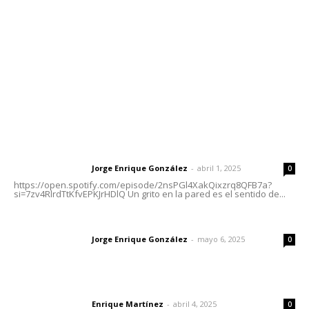
Tels. 3112143809 | 3112103211
Oficinas Generales: Av. Independencia #355, Tepic,
Nayarit
Letras del Director
Letras del director | Un grito en la pared
Jorge Enrique González
-
abril 1, 2025
Letras del director
0
https://open.spotify.com/episode/2nsPGl4XakQixzrq8QFB7a?
si=7zv4RlrdTtKfvEPKJrHDlQ Un grito en la pared es el sentido de...
Las vacas de Huajimic
Jorge Enrique González
-
mayo 6, 2025
Letras del director
0
El peatón y la ciudad
Enrique Martínez
-
abril 4, 2025
Letras del director
0