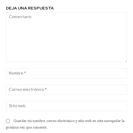
DEJA UNA RESPUESTA
Comentario:
No
Co
ele
Sit
we
Guardar mi nombre, correo electrónico y sitio web en este navegador la
próxima vez que comente.