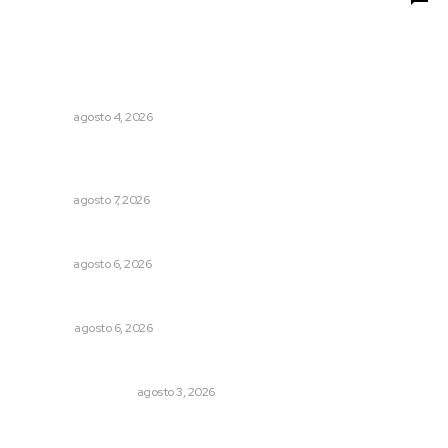
Lo más popular
Llueve menos durante inicio de temporal
NAYARIT
agosto 4, 2026
Analizan potencial minero en diversas regiones del
estado
NAYARIT
agosto 7, 2026
Premian a niños con recorrido cultural en San Blas
NAYARIT
agosto 6, 2026
Agosto, la hora de definirse
OPINIÓN
agosto 6, 2026
Varios estados necesitan mejorar su economía
MONITOR POLÍTICO
agosto 3, 2026