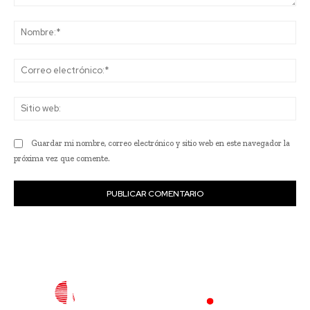
Comentario:
No
Co
ele
Sit
we
Guardar mi nombre, correo electrónico y sitio web en este navegador la
próxima vez que comente.