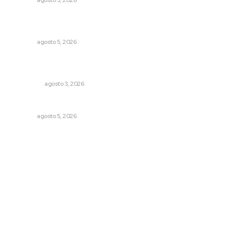
NAYARIT
agosto 5, 2026
Liquidación en ingenio de Puga se ejecuta a 985 pesos
por tonelada
NAYARIT
agosto 5, 2026
Ocho jornaleros heridos en accidente en la carretera
Compostela-San Blas
POLICIACA
agosto 3, 2026
Sancionarán cobro obligatorio de propinas
NAYARIT
agosto 5, 2026
Archivo mensual
agosto 2026
julio 2026
junio 2026