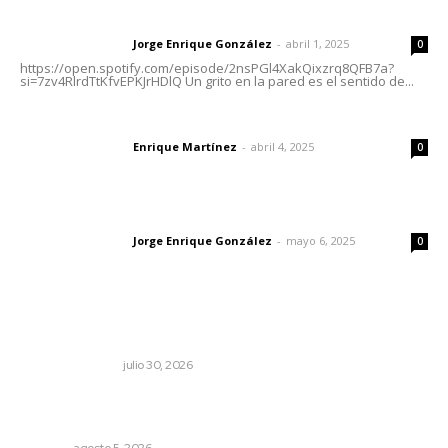
Letras del director | Un grito en la pared
Jorge Enrique González
-
abril 1, 2025
Letras del director
0
https://open.spotify.com/episode/2nsPGl4XakQixzrq8QFB7a?
si=7zv4RlrdTtKfvEPKJrHDlQ Un grito en la pared es el sentido de...
El peatón y la ciudad
Enrique Martínez
-
abril 4, 2025
Letras del director
0
Las vacas de Huajimic
Jorge Enrique González
-
mayo 6, 2025
Letras del director
0
Lo más popular
Edición impresa 30 de julio de 2026
EDICIÓN IMPRESA
julio 30, 2026
Sancionan conductas de asedio para proteger la
tranquilidad comunitaria