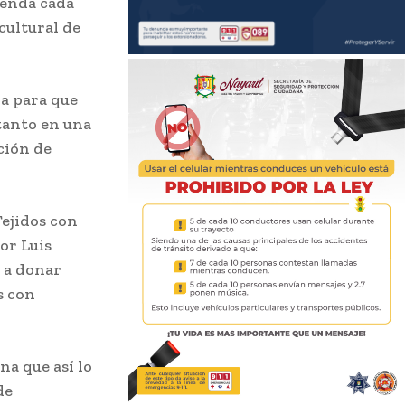
ienda cada
cultural de
ía para que
tanto en una
ción de
Tejidos con
or Luis
e a donar
s con
na que así lo
de