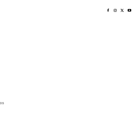
INICIO
NAYARIT
NACIONAL
POLICIACA
OPINIÓN
DEPORTES
EDICIÓN IMPRESA
SOCIALES
MERIDIANO VALLARTA
os