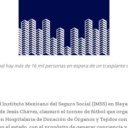
nal hay más de 16 mil personas en espera de un trasplante 
el Instituto Mexicano del Seguro Social (IMSS) en Naya
de Jesús Chávez, clausuró el torneo de fútbol que orga
n Hospitalaria de Donación de Órganos y Tejidos con 
n el estado, con el propósito de generar conciencia y