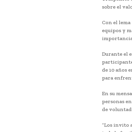
sobre el val
Con el lema 
equipos y má
importancia
Durante el e
participante
de 10 años e
para enfren
En su mensaj
personas en 
de voluntade
“Los invito 