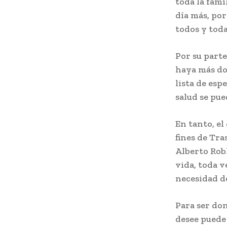
toda la fami
día más, por
todos y toda
Por su parte
haya más do
lista de esp
salud se pue
En tanto, e
fines de Tra
Alberto Robl
vida, toda v
necesidad d
Para ser don
desee puede