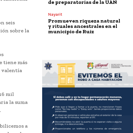
de preparatorias de la UAN
Nayarit
Promueven riqueza natural
n seis
y rituales ancestrales en el
ión sobre la
municipio de Ruiz
os
e tiene más
u valentía
16 mil
aria la suma
.
ibilicemos a