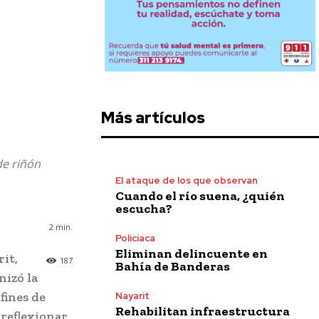
Más artículos
de riñón
El ataque de los que observan
Cuando el río suena, ¿quién
escucha?
2
min.
Policiaca
Eliminan delincuente en
rit,
187
Bahía de Banderas
nizó la
fines de
Nayarit
Rehabilitan infraestructura
 reflexionar