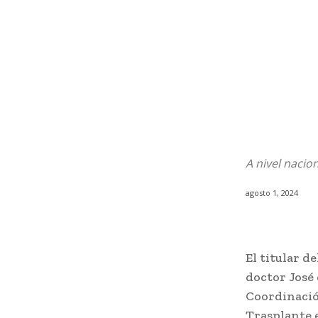
A nivel nacio
agosto 1, 2024
El titular d
doctor José 
Coordinació
Trasplante e