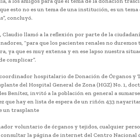
lia, a los amigos para que el tema de la donación trasc
que esto no es un tema de una institución, es un tema 
s”, concluyó.
, Claudio llamó a la reflexión por parte de la ciudadan
nadores, “para que los pacientes renales no duremos 
era, ya que es muy extensa y en ese lapso nuestra situa
de complicar”.
l coordinador hospitalario de Donación de Órganos y 
splante del Hospital General de Zona (HGZ) No. 1, doct
es Benítez, invitó a la población en general a sumars
ez que hay en lista de espera de un riñón 433 nayarita
e un trasplante
ador voluntario de órganos y tejidos, cualquier perso
 consultar la página de internet del Centro Nacional 