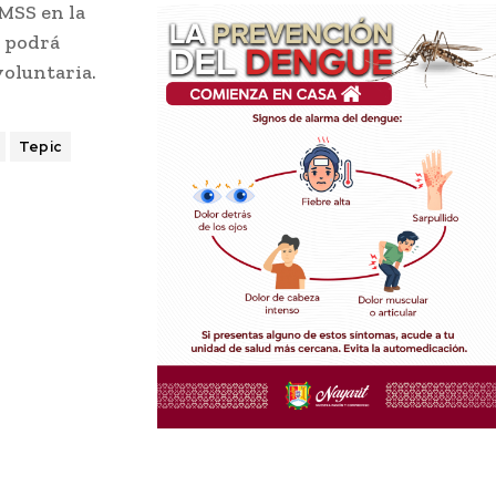
IMSS en la
e podrá
voluntaria.
Tepic