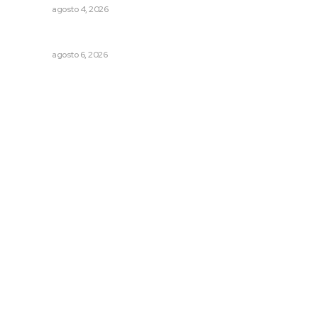
NAYARIT
agosto 4, 2026
Premian a niños con recorrido cultural en San Blas
NAYARIT
agosto 6, 2026
Archivo mensual
agosto 2026
julio 2026
junio 2026
mayo 2026
abril 2026
marzo 2026
© 2024 Meridiano.mx - Todos los derechos reservados