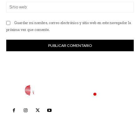
Sit
we
Guardar mi nombre, correo electrónico y sitio web en este navegador la
próxima vez que comente.
Inicio
Nayarit
Nacional
Policiaca
Opinión
Deportes
Edición Impresa
Sociales
Meridiano Vallarta