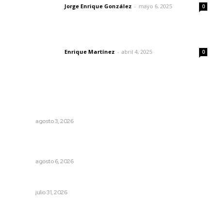
Jorge Enrique González
-
mayo 6, 2025
Letras del director
0
El peatón y la ciudad
Enrique Martínez
-
abril 4, 2025
Letras del director
0
Lo más popular
Fortalecen formación de profesionales de la salud en el
IMSS
NAYARIT
agosto 3, 2026
Recuperan la audición mediante procesadores
cocleares
NAYARIT
agosto 6, 2026
MORENA Nacional llama a aspirantes nayaritas
NAYARIT
julio 31, 2026
Invitan a descubrir riqueza cultural en ruta Entre Canales