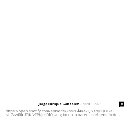
Contáctanos
meridianoredacción@gmail.com
Tels. 3112143809 | 3112103211
Oficinas Generales: Av. Independencia #355, Tepic,
Nayarit
Letras del Director
Letras del director | Un grito en la pared
Jorge Enrique González
-
abril 1, 2025
Letras del director
0
https://open.spotify.com/episode/2nsPGl4XakQixzrq8QFB7a?
si=7zv4RlrdTtKfvEPKJrHDlQ Un grito en la pared es el sentido de...
Las vacas de Huajimic