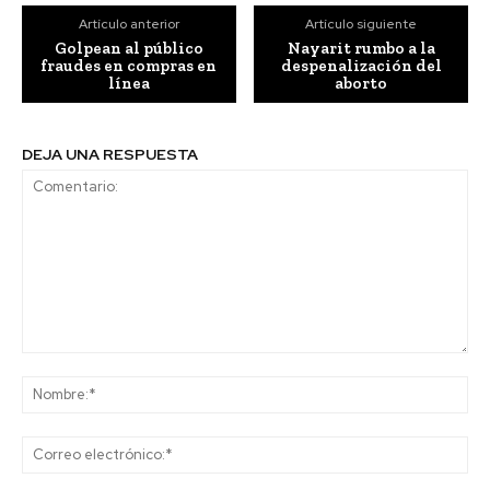
Artículo anterior
Artículo siguiente
Golpean al público
Nayarit rumbo a la
fraudes en compras en
despenalización del
línea
aborto
DEJA UNA RESPUESTA
Comentario:
No
Co
ele