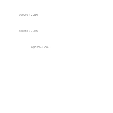
Refuerzan operativos de seguridad para garantizar la
tranquilidad ciudadana
NAYARIT
agosto 7, 2026
Concluye registro de fichas para la UT
NAYARIT
agosto 7, 2026
Edición impresa 04 de agosto de 2026
EDICIÓN IMPRESA
agosto 4, 2026
Archivo mensual
agosto 2026
julio 2026
junio 2026
mayo 2026
abril 2026