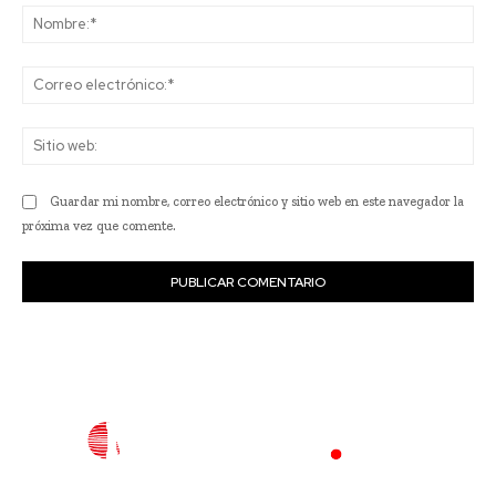
No
Co
ele
Sit
we
Guardar mi nombre, correo electrónico y sitio web en este navegador la
próxima vez que comente.