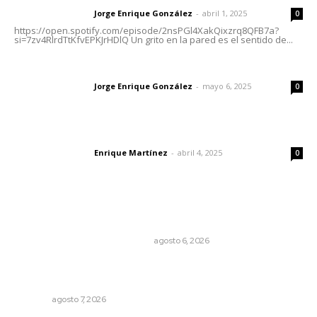
Jorge Enrique González
-
abril 1, 2025
Letras del director
0
https://open.spotify.com/episode/2nsPGl4XakQixzrq8QFB7a?
si=7zv4RlrdTtKfvEPKJrHDlQ Un grito en la pared es el sentido de...
Las vacas de Huajimic
Jorge Enrique González
-
mayo 6, 2025
Letras del director
0
El peatón y la ciudad
Enrique Martínez
-
abril 4, 2025
Letras del director
0
Lo más popular
Cuando el río suena, ¿quién escucha?
EL ATAQUE DE LOS QUE OBSERVAN
agosto 6, 2026
Promueven ruta deportiva y ecoturismo en la Sierra del
Café
NAYARIT
agosto 7, 2026