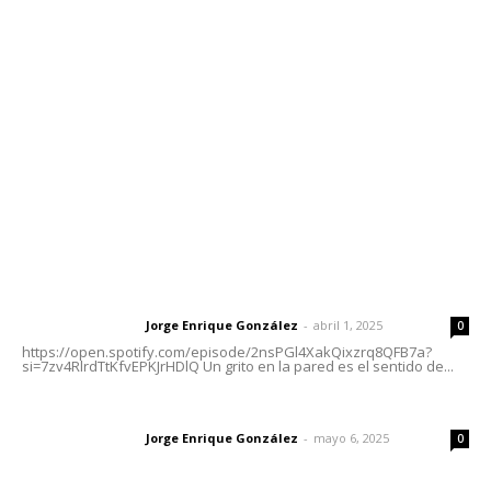
meridianoredacción@gmail.com
Tels. 3112143809 | 3112103211
Oficinas Generales: Av. Independencia #355, Tepic,
Nayarit
Letras del Director
Letras del director | Un grito en la pared
Jorge Enrique González
-
abril 1, 2025
Letras del director
0
https://open.spotify.com/episode/2nsPGl4XakQixzrq8QFB7a?
si=7zv4RlrdTtKfvEPKJrHDlQ Un grito en la pared es el sentido de...
Las vacas de Huajimic
Jorge Enrique González
-
mayo 6, 2025
Letras del director
0