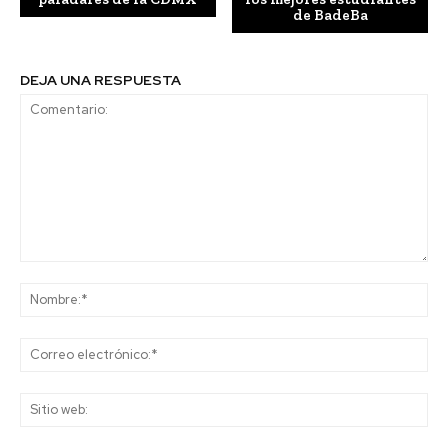
de BadeBa
DEJA UNA RESPUESTA
Comentario:
No
Co
ele
Sit
we