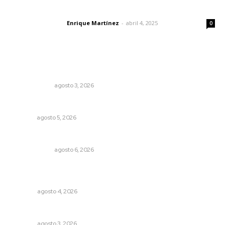
El peatón y la ciudad
Enrique Martínez
-
abril 4, 2025
Letras del director
0
Lo más popular
Autócrata, con distancia
OTRAS VOCES
agosto 3, 2026
Nacen venados cola blanca en Parque Tachií
NAYARIT
agosto 5, 2026
Eufemismos
OTRAS VOCES
agosto 6, 2026
Buen gobierno, buen liderazgo y la amenaza de la
politiquería
OPINIÓN
agosto 4, 2026
Galope
OPINIÓN
agosto 3, 2026