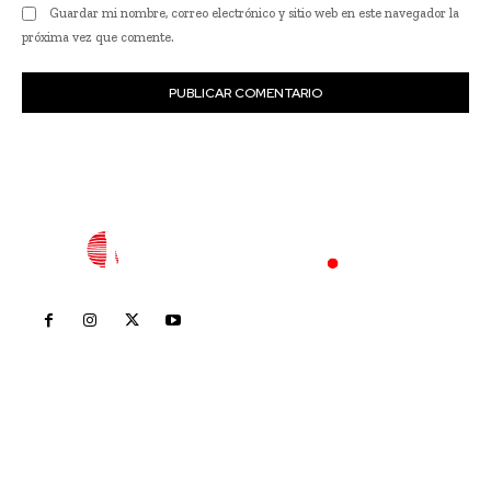
Guardar mi nombre, correo electrónico y sitio web en este navegador la
próxima vez que comente.
Inicio
Nayarit
Nacional
Policiaca
Opinión
Deportes
Edición Impresa
Sociales
Meridiano Vallarta
Contáctanos