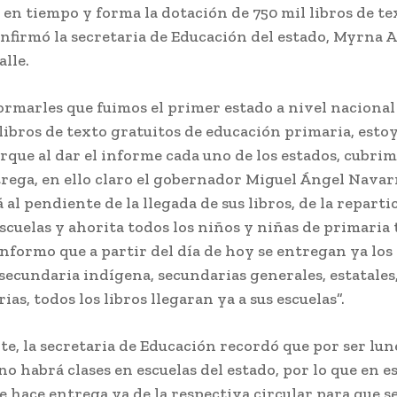
en tiempo y forma la dotación de 750 mil libros de te
nfirmó la secretaria de Educación del estado, Myrna A
lle.
ormarles que fuimos el primer estado a nivel nacional
libros de texto gratuitos de educación primaria, est
que al dar el informe cada uno de los estados, cubrim
trega, en ello claro el gobernador Miguel Ángel Nava
 al pendiente de la llegada de sus libros, de la repartic
scuelas y ahorita todos los niños y niñas de primaria 
 informo que a partir del día de hoy se entregan ya los
secundaria indígena, secundarias generales, estatales,
ias, todos los libros llegaran ya a sus escuelas”.
te, la secretaria de Educación recordó que por ser lun
o habrá clases en escuelas del estado, por lo que en e
hace entrega ya de la respectiva circular para que s