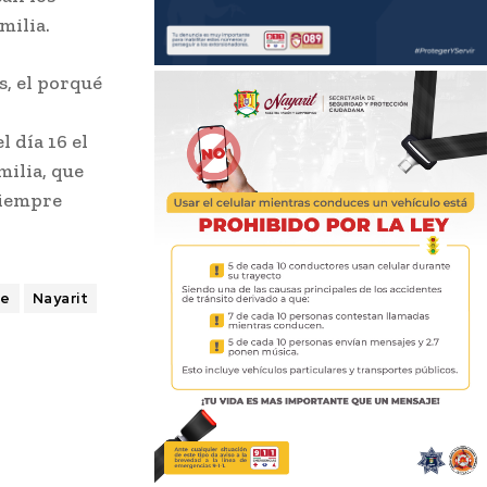
milia.
s, el porqué
 día 16 el
milia, que
 siempre
le
Nayarit