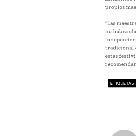
propios maes
“Las maestra
no habrá cla
Independenci
tradicional 
estas festiv
recomenda
ETIQUETAS