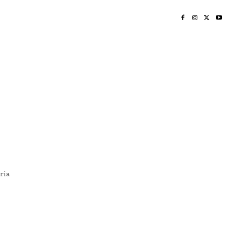
INICIO
NAYARIT
NACIONAL
POLICIACA
OPINIÓN
DEPORTES
EDICIÓN IMPRESA
SOCIALES
MERIDIANO VALLARTA
ria