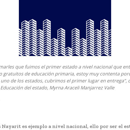
marles que fuimos el primer estado a nivel nacional que ent
to gratuitos de educación primaria, estoy muy contenta porq
uno de los estados, cubrimos el primer lugar en entrega”, d
 Educación del estado, Myrna Araceli Manjarrez Valle
Nayarit es ejemplo a nivel nacional, ello por ser el e