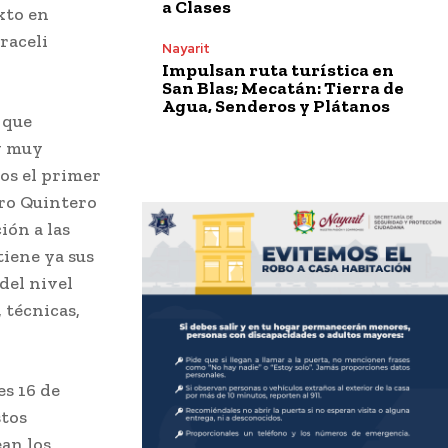
a Clases
xto en
raceli
Nayarit
Impulsan ruta turística en
San Blas; Mecatán: Tierra de
Agua, Senderos y Plátanos
 que
oy muy
os el primer
rro Quintero
ión a las
tiene ya sus
 del nivel
 técnicas,
es 16 de
stos
ean los