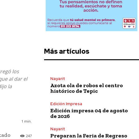
Más artículos
regó los
ue al dar el
Nayarit
Azota ola de robos el centro
ijo la
histórico de Tepic
Edición Impresa
Edición impresa 04 de agosto
de 2026
1
min.
Nayarit
stado
Preparan la Feria de Regreso
247