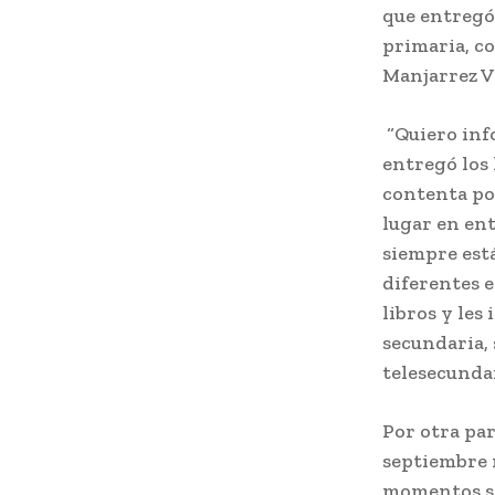
que entregó 
primaria, co
Manjarrez Va
“Quiero inf
entregó los 
contenta por
lugar en en
siempre está
diferentes e
libros y les
secundaria, 
telesecundar
Por otra par
septiembre n
momentos se 