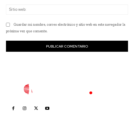
Sit
we
Guardar mi nombre, correo electrónico y sitio web en este navegador la
próxima vez que comente.
Inicio
Nayarit
Nacional
Policiaca
Opinión
Deportes
Edición Impresa
Sociales
Meridiano Vallarta