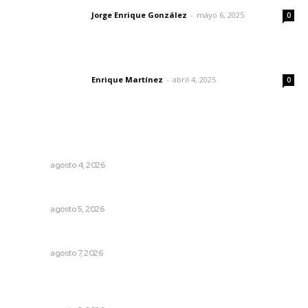
Jorge Enrique González
-
mayo 6, 2025
Letras del director
0
El peatón y la ciudad
Enrique Martínez
-
abril 4, 2025
Letras del director
0
Lo más popular
Nayarit, en alerta por los accidentes viales
NAYARIT
agosto 4, 2026
Prohibirán celulares en escuelas de Nayarit
NAYARIT
agosto 5, 2026
Culmina El Molino liquidación productores de caña
NAYARIT
agosto 7, 2026
Destinan 87 millones a obras de infraestructura en tres
municipios