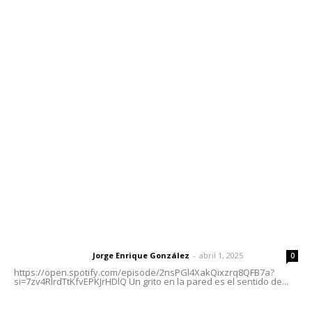
Contáctanos
meridianoredacción@gmail.com
Tels. 3112143809 | 3112103211
Oficinas Generales: Av. Independencia #355, Tepic,
Nayarit
Letras del Director
Letras del director | Un grito en la pared
Jorge Enrique González
-
abril 1, 2025
Letras del director
0
https://open.spotify.com/episode/2nsPGl4XakQixzrq8QFB7a?
si=7zv4RlrdTtKfvEPKJrHDlQ Un grito en la pared es el sentido de...
Las vacas de Huajimic