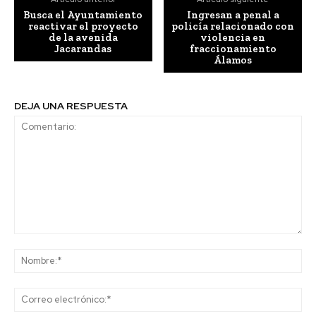
Busca el Ayuntamiento
Ingresan a penal a
reactivar el proyecto
policía relacionado con
de la avenida
violencia en
Jacarandas
fraccionamiento
Álamos
DEJA UNA RESPUESTA
Comentario:
No
Co
ele