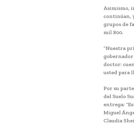
Asimismo, in
continúan, 
grupos de f
mil 800.
“Nuestra pr
gobernador 
doctor: cue
usted para ll
Por su parte
del Suelo Su
entrega: “E
Miguel Ánge
Claudia She