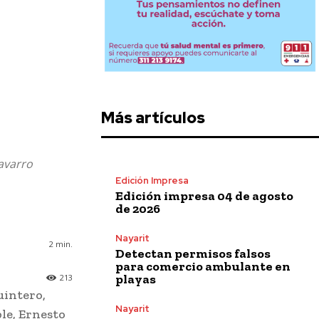
Más artículos
avarro
Edición Impresa
Edición impresa 04 de agosto
de 2026
Nayarit
2
min.
Detectan permisos falsos
para comercio ambulante en
playas
213
uintero,
Nayarit
ble, Ernesto