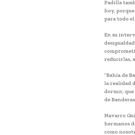
Padilla tamb
hoy, porque 
para todo el
En su inter
desigualdade
comprometié
reducirlas, 
“Bahía de Ba
la realidad 
dormir, que 
de Banderas”
Navarro Qui
hermanos de
como nosotr