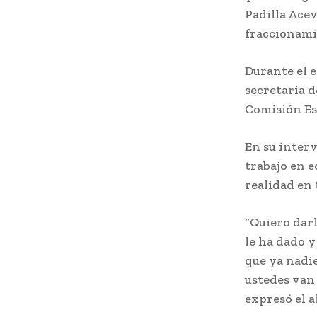
Padilla Acev
fraccionamie
Durante el 
secretaria d
Comisión Est
En su interv
trabajo en e
realidad en 
“Quiero darl
le ha dado y
que ya nadie
ustedes van 
expresó el a