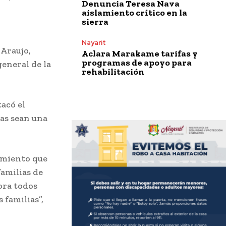
Denuncia Teresa Nava
aislamiento crítico en la
sierra
Nayarit
 Araujo,
Aclara Marakame tarifas y
programas de apoyo para
general de la
rehabilitación
acó el
das sean una
uimiento que
familias de
hora todos
 familias”,