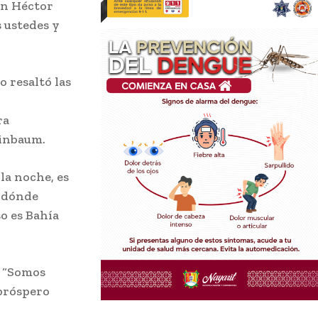
con Héctor
s ustedes y
 resaltó las
ra
einbaum.
la noche, es
i dónde
so es Bahía
: “Somos
 próspero