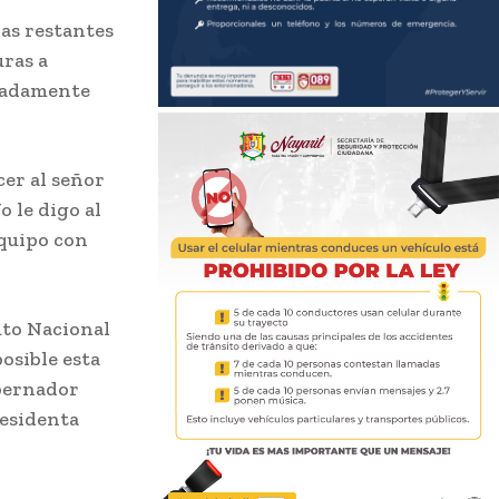
ras restantes
uras a
imadamente
er al señor
 le digo al
equipo con
uto Nacional
osible esta
obernador
residenta