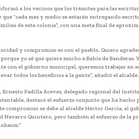
formó a los vecinos que los trámites para las escritu
y que “cada mes y medio se estarán entregando escrit
amilias de esta colonia”, con una meta final de aprox
ioridad y compromiso es con el pueblo. Quiero agradec
porque yo sé que quiere mucho a Bahía de Banderas. Yo
nte con el gobierno municipal, queremos trabajar en 
evar todos los beneficios a la gente”, añadió el alcalde.
, Ernesto Padilla Aceves, delegado regional del Instit
stentable, destacó el esfuerzo conjunto que ha hecho p
ste compromiso se debe al alcalde Héctor García, al g
l Navarro Quintero, pero también al esfuerzo de la p
inbaum.”