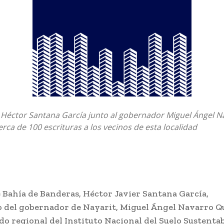
 Héctor Santana García junto al gobernador Miguel Ángel N
rca de 100 escrituras a los vecinos de esta localidad
e Bahía de Banderas, Héctor Javier Santana García,
del gobernador de Nayarit, Miguel Ángel Navarro Q
do regional del Instituto Nacional del Suelo Sustenta