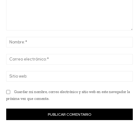
Comentario:
No
Co
ele
Sit
we
Guardar mi nombre, correo electrónico y sitio web en este navegador la
próxima vez que comente.