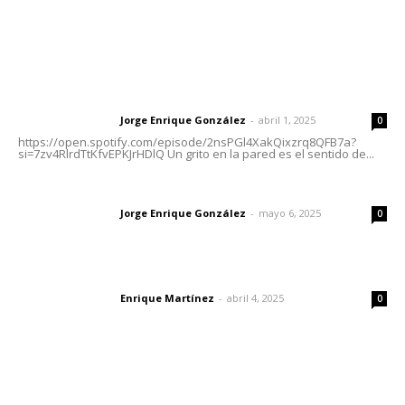
Letras del Director
Letras del director | Un grito en la pared
Jorge Enrique González
-
abril 1, 2025
Letras del director
0
https://open.spotify.com/episode/2nsPGl4XakQixzrq8QFB7a?
si=7zv4RlrdTtKfvEPKJrHDlQ Un grito en la pared es el sentido de...
Las vacas de Huajimic
Jorge Enrique González
-
mayo 6, 2025
Letras del director
0
El peatón y la ciudad
Enrique Martínez
-
abril 4, 2025
Letras del director
0
Lo más popular
Edición impresa 31 de julio de 2026