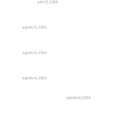
EDICIÓN IMPRESA
julio 31, 2026
Destinarán más de 152 millones de pesos en becas Rita
Cetina
NAYARIT
agosto 5, 2026
Sancionan conductas de asedio para proteger la
tranquilidad comunitaria
NAYARIT
agosto 5, 2026
Modernizan infraestructura para la comercialización del
maíz nayarita
NAYARIT
agosto 6, 2026
Cuando el río suena, ¿quién escucha?
EL ATAQUE DE LOS QUE OBSERVAN
agosto 6, 2026
Archivo mensual