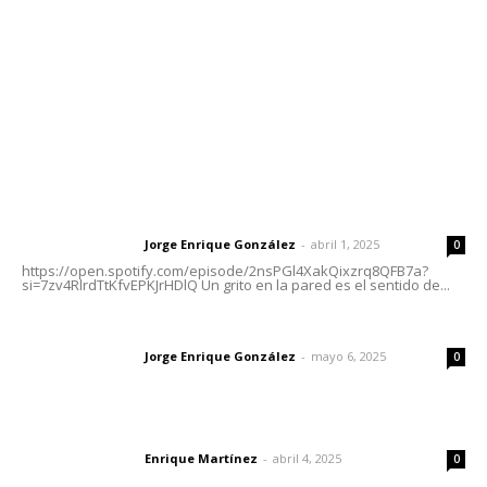
Oficinas Generales: Av. Independencia #355, Tepic,
Nayarit
Letras del Director
Letras del director | Un grito en la pared
Jorge Enrique González
-
abril 1, 2025
Letras del director
0
https://open.spotify.com/episode/2nsPGl4XakQixzrq8QFB7a?
si=7zv4RlrdTtKfvEPKJrHDlQ Un grito en la pared es el sentido de...
Las vacas de Huajimic
Jorge Enrique González
-
mayo 6, 2025
Letras del director
0
El peatón y la ciudad
Enrique Martínez
-
abril 4, 2025
Letras del director
0