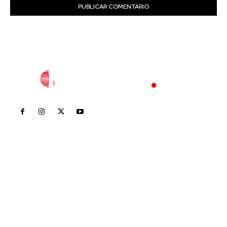
Inicio
Nayarit
Nacional
Policiaca
Opinión
Deportes
Edición Impresa
Sociales
Meridiano Vallarta
Contáctanos
meridianoredacción@gmail.com
Tels. 3112143809 | 3112103211