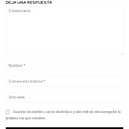
DEJA UNA RESPUESTA
Comentario:
No
Co
ele
Sit
we
Guardar mi nombre, correo electrónico y sitio web en este navegador la
próxima vez que comente.