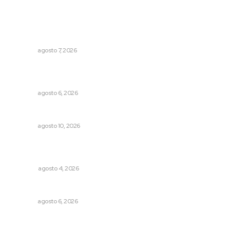
Lo más popular
Azota ola de robos el centro histórico de Tepic
NAYARIT
agosto 7, 2026
Instalarán puntos de revisión contra pilotos
alcoholizados
NAYARIT
agosto 6, 2026
Alertan sobre engaños laborales de grupos delictivos
NAYARIT
agosto 10, 2026
Buen gobierno, buen liderazgo y la amenaza de la
politiquería
OPINIÓN
agosto 4, 2026
Niegan que hayan encontrado drogas en el anexo Zion
NAYARIT
agosto 6, 2026