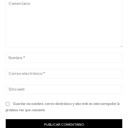
Comentario:
No
Co
ele
Sit
we
Guardar mi nombre, correo electrónico y sitio web en este navegador la
próxima vez que comente.