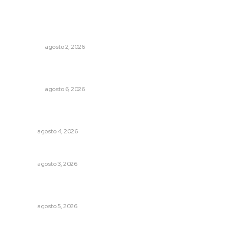
Lo más popular
Madrugada de terror en Tepic: borrachas provocan
aparatoso accidente y huye
POLICIACA
agosto 2, 2026
Mecánico estrella vehículo que acababa de reparar en la
Tepic-Mazatlán
POLICIACA
agosto 6, 2026
Urgen a municipios a formalizar comités de protección
civil
NAYARIT
agosto 4, 2026
Caen ingresos por remesas durante el primer semestre
NAYARIT
agosto 3, 2026
Explican origen científico de inundaciones en Tepic y
Xalisco
NAYARIT
agosto 5, 2026