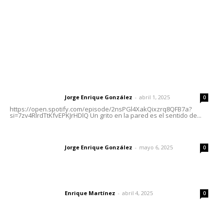
Oficinas Generales: Av. Independencia #355, Tepic,
Nayarit
Letras del Director
Letras del director | Un grito en la pared
Jorge Enrique González
-
abril 1, 2025
Letras del director
0
https://open.spotify.com/episode/2nsPGl4XakQixzrq8QFB7a?
si=7zv4RlrdTtKfvEPKJrHDlQ Un grito en la pared es el sentido de...
Las vacas de Huajimic
Jorge Enrique González
-
mayo 6, 2025
Letras del director
0
El peatón y la ciudad
Enrique Martínez
-
abril 4, 2025
Letras del director
0