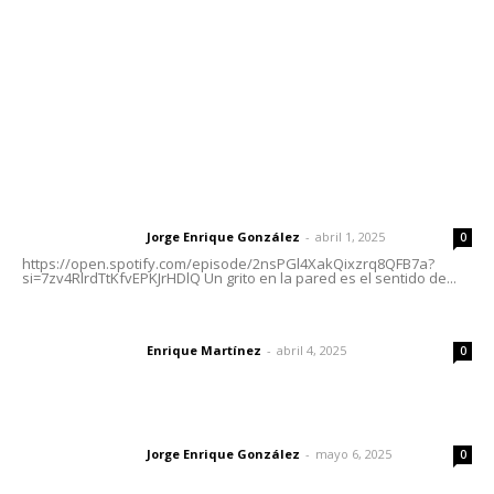
Oficinas Generales: Av. Independencia #355, Tepic,
Nayarit
Letras del Director
Letras del director | Un grito en la pared
Jorge Enrique González
-
abril 1, 2025
Letras del director
0
https://open.spotify.com/episode/2nsPGl4XakQixzrq8QFB7a?
si=7zv4RlrdTtKfvEPKJrHDlQ Un grito en la pared es el sentido de...
El peatón y la ciudad
Enrique Martínez
-
abril 4, 2025
Letras del director
0
Las vacas de Huajimic
Jorge Enrique González
-
mayo 6, 2025
Letras del director
0