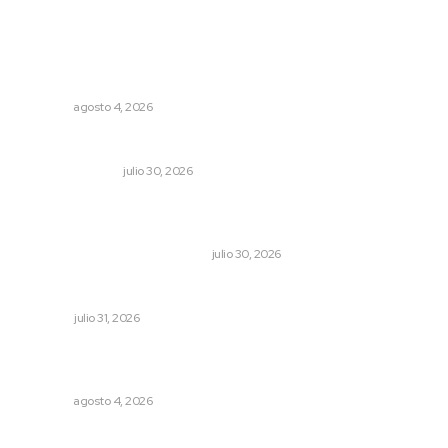
Lo más popular
Urgen a municipios a formalizar comités de protección
civil
NAYARIT
agosto 4, 2026
Edición impresa 30 de julio de 2026
EDICIÓN IMPRESA
julio 30, 2026
Antes de que Maná hiciera historia, José José ya le
había cantado a San Blas
LA HISTORIA TAMBIÉN ES NOTICIA
julio 30, 2026
Tópicos políticos para analizar
OPINIÓN
julio 31, 2026
Abren convocatoria de ingreso para la Escuela de Bellas
Artes
NAYARIT
agosto 4, 2026