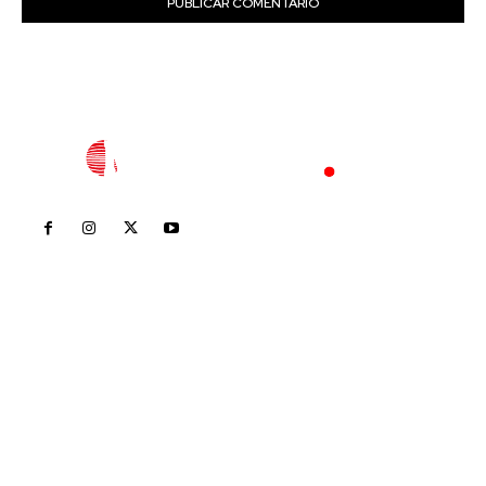
Inicio
Nayarit
Nacional
Policiaca
Opinión
Deportes
Edición Impresa
Sociales
Meridiano Vallarta
Contáctanos
meridianoredacción@gmail.com
Tels. 3112143809 | 3112103211