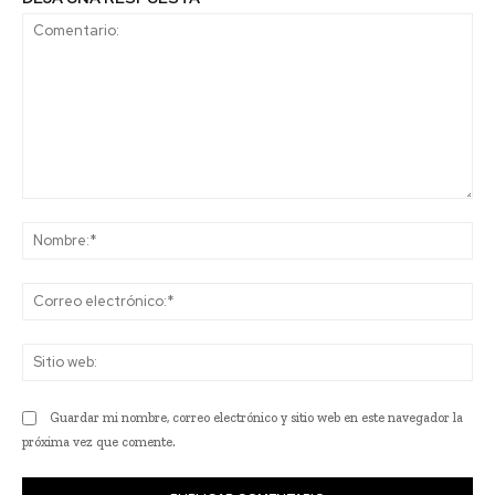
Comentario:
No
Co
ele
Sit
we
Guardar mi nombre, correo electrónico y sitio web en este navegador la
próxima vez que comente.