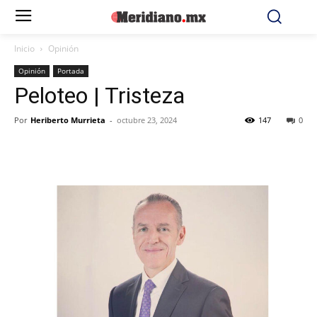
Inicio
Opinión
Opinión
Portada
Peloteo | Tristeza
Por
Heriberto Murrieta
-
octubre 23, 2024
147
0