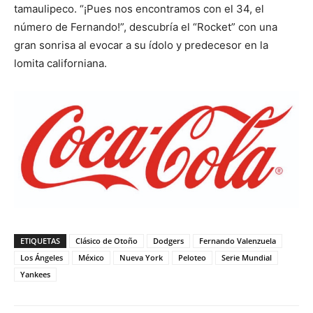
tamaulipeco. “¡Pues nos encontramos con el 34, el
número de Fernando!”, descubría el “Rocket” con una
gran sonrisa al evocar a su ídolo y predecesor en la
lomita californiana.
ETIQUETAS
Clásico de Otoño
Dodgers
Fernando Valenzuela
Los Ángeles
México
Nueva York
Peloteo
Serie Mundial
Yankees