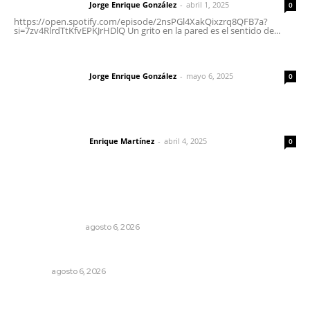
Jorge Enrique González
-
abril 1, 2025
Letras del director
0
https://open.spotify.com/episode/2nsPGl4XakQixzrq8QFB7a?
si=7zv4RlrdTtKfvEPKJrHDlQ Un grito en la pared es el sentido de...
Las vacas de Huajimic
Jorge Enrique González
-
mayo 6, 2025
Letras del director
0
El peatón y la ciudad
Enrique Martínez
-
abril 4, 2025
Letras del director
0
Lo más popular
Edición impresa 06 de agosto de 2026
EDICIÓN IMPRESA
agosto 6, 2026
Los cambios en la política
OPINIÓN
agosto 6, 2026
Preparan cooperativistas zafra camaronera