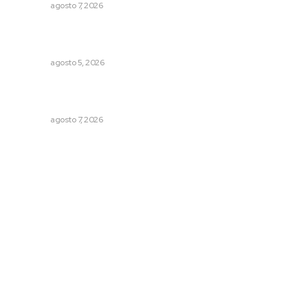
NAYARIT
agosto 7, 2026
Instalan módulo de atención contra adicciones en plaza
principal
NAYARIT
agosto 5, 2026
Convoca Universidad Autónoma de Nayarit a certamen
nacional de arte
NAYARIT
agosto 7, 2026
Archivo mensual
agosto 2026
julio 2026
junio 2026
mayo 2026
abril 2026