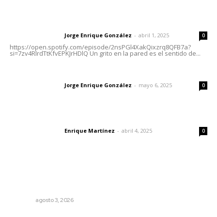
Letras del director | Un grito en la pared
Jorge Enrique González
-
abril 1, 2025
Letras del director
0
https://open.spotify.com/episode/2nsPGl4XakQixzrq8QFB7a?
si=7zv4RlrdTtKfvEPKJrHDlQ Un grito en la pared es el sentido de...
Las vacas de Huajimic
Jorge Enrique González
-
mayo 6, 2025
Letras del director
0
El peatón y la ciudad
Enrique Martínez
-
abril 4, 2025
Letras del director
0
Lo más popular
Transforman CETMAR 6 con inversión histórica en Bahía
de Banderas
NAYARIT
agosto 3, 2026