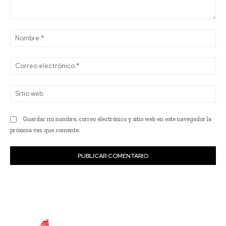
Comentario:
No
Co
ele
Sit
we
Guardar mi nombre, correo electrónico y sitio web en este navegador la
próxima vez que comente.