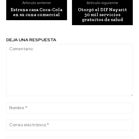
Artículo anterior
Artículo siguiente
Estrena casa Coca-Cola
Otorgó el DIF Nayarit
en su cuna comercial
30 mil servicios
gratuitos de salud
DEJA UNA RESPUESTA
Comentario:
No
Co
ele