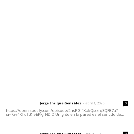
Contáctanos
meridianoredacción@gmail.com
Tels. 3112143809 | 3112103211
Oficinas Generales: Av. Independencia #355, Tepic,
Nayarit
Letras del Director
Letras del director | Un grito en la pared
Jorge Enrique González
-
abril 1, 2025
Letras del director
0
https://open.spotify.com/episode/2nsPGl4XakQixzrq8QFB7a?
si=7zv4RlrdTtKfvEPKJrHDlQ Un grito en la pared es el sentido de...
Las vacas de Huajimic
Jorge Enrique González
-
mayo 6, 2025