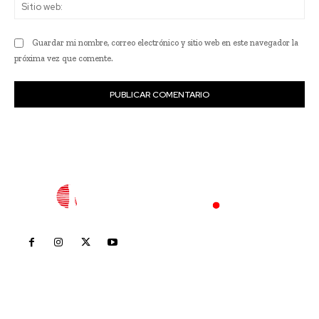
Sit
we
Guardar mi nombre, correo electrónico y sitio web en este navegador la
próxima vez que comente.
Inicio
Nayarit
Nacional
Policiaca
Opinión
Deportes
Edición Impresa
Sociales
Meridiano Vallarta