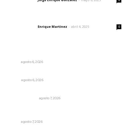
Letras del director
0
El peatón y la ciudad
Enrique Martínez
-
abril 4, 2025
Letras del director
0
Lo más popular
Preparan la Feria de Regreso a Clases
NAYARIT
agosto 6, 2026
Probables resultados en gubernaturas
OPINIÓN
agosto 6, 2026
Resumen Semanal de Noticias
MONITOR POLÍTICO
agosto 7, 2026
Capacitan a funcionarios de Tepic en sensibilización
sobre autismo
NAYARIT
agosto 7, 2026