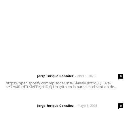
Tels. 3112143809 | 3112103211
Oficinas Generales: Av. Independencia #355, Tepic,
Nayarit
Letras del Director
Letras del director | Un grito en la pared
Jorge Enrique González
-
abril 1, 2025
Letras del director
0
https://open.spotify.com/episode/2nsPGl4XakQixzrq8QFB7a?
si=7zv4RlrdTtKfvEPKJrHDlQ Un grito en la pared es el sentido de...
Las vacas de Huajimic
Jorge Enrique González
-
mayo 6, 2025
Letras del director
0
El peatón y la ciudad