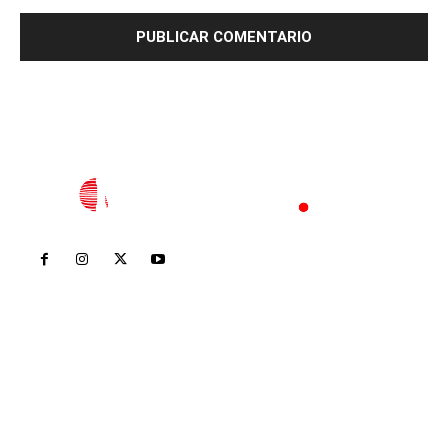
Inicio
Nayarit
Nacional
Policiaca
Opinión
Deportes
Edición Impresa
Sociales
Meridiano Vallarta
Contáctanos
meridianoredacción@gmail.com