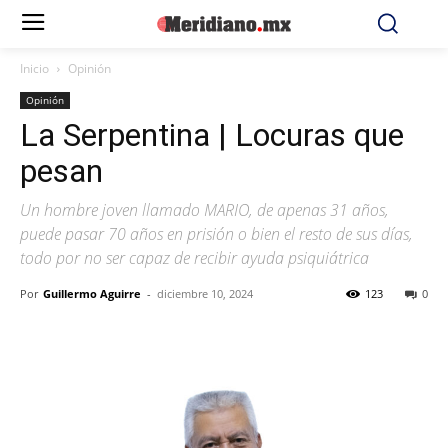
Inicio
Opinión
Opinión
La Serpentina | Locuras que
pesan
Un hombre joven llamado MARIO, de apenas 31 años,
puede pasar 70 años en prisión o bien el resto de sus días,
todo por no ser capaz de recibir ayuda psiquiátrica
Por
Guillermo Aguirre
-
diciembre 10, 2024
123
0