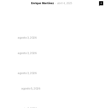
Enrique Martínez
-
abril 4, 2025
Letras del director
0
Lo más popular
Fortalecen atención social con nuevas sedes para la
niñez nayarita
NAYARIT
agosto 3, 2026
Fortalecen infraestructura de salud
NAYARIT
agosto 3, 2026
Tras operativo, el CEDE busca protección de justicia
federal
NAYARIT
agosto 3, 2026
Árboles aplastan casas y camioneta en Tepic
POLICIACA
agosto 5, 2026
El ser humano ―vivo y difunto― es como un soplo,
como una sombra que pasa