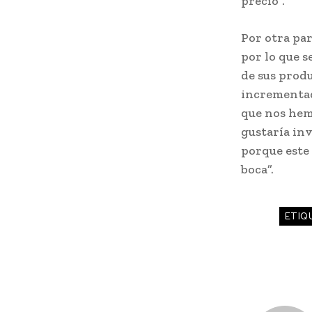
precio”.
Por otra par
por lo que s
de sus produ
incrementado
que nos hem
gustaría inv
porque este 
boca”.
ETIQ