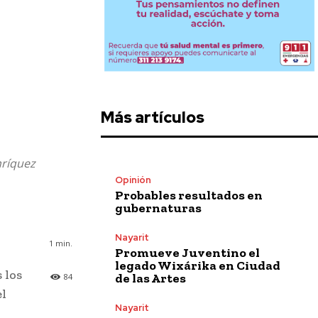
Más artículos
nríquez
Opinión
Probables resultados en
gubernaturas
Nayarit
1
min.
Promueve Juventino el
legado Wixárika en Ciudad
 los
de las Artes
84
el
Nayarit