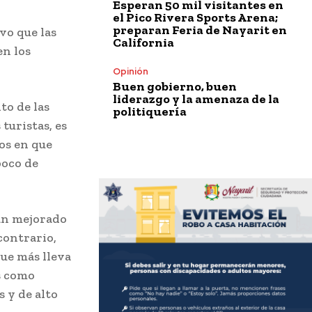
Esperan 50 mil visitantes en
el Pico Rivera Sports Arena;
preparan Feria de Nayarit en
vo que las
California
en los
Opinión
Buen gobierno, buen
liderazgo y la amenaza de la
to de las
politiquería
 turistas, es
os en que
poco de
han mejorado
contrario,
que más lleva
s como
s y de alto