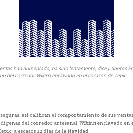
entas han aumentado, ha sido lentamente, dice J. Santos E
no del corredor Wikirri enclavado en el corazón de Tepic
seguras, así califican el comportamiento de sus ventas
ndígenas del corredor artesanal
Wikirri
enclavado en 
epic; a escasos 12 días de la Navidad.