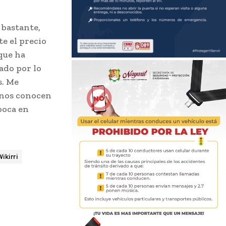
 bastante,
e el precio
 que ha
ado por lo
s. Me
a nos conocen
boca en
ikirri