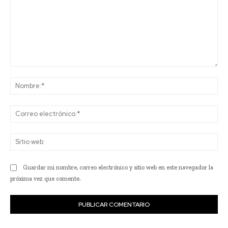
Comentario:
No
Co
ele
Sit
we
Guardar mi nombre, correo electrónico y sitio web en este navegador la
próxima vez que comente.