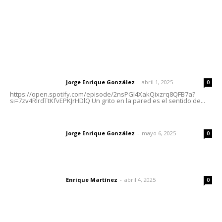
Nayarit
Letras del Director
Letras del director | Un grito en la pared
Jorge Enrique González
-
abril 1, 2025
Letras del director
0
https://open.spotify.com/episode/2nsPGl4XakQixzrq8QFB7a?
si=7zv4RlrdTtKfvEPKJrHDlQ Un grito en la pared es el sentido de...
Las vacas de Huajimic
Jorge Enrique González
-
mayo 6, 2025
Letras del director
0
El peatón y la ciudad
Enrique Martínez
-
abril 4, 2025
Letras del director
0
Lo más popular