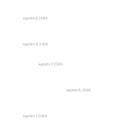
Promueven igualdad de derechos para personas con
discapacidad
NAYARIT
agosto 6, 2026
Urgen a municipios a formalizar comités de protección
civil
NAYARIT
agosto 4, 2026
Edición impresa 07 de junio de 2026
EDICIÓN IMPRESA
agosto 7, 2026
El Google Maps del Porfiriato: así conocieron México
miles de niños hace más de un siglo
LA HISTORIA TAMBIÉN ES NOTICIA
agosto 5, 2026
Fortalecen participación social en el Sistema de Radio y
Televisión
NAYARIT
agosto 7, 2026
Archivo mensual