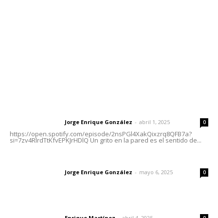
Tels. 3112143809 | 3112103211
Oficinas Generales: Av. Independencia #355, Tepic,
Nayarit
Letras del Director
Letras del director | Un grito en la pared
Jorge Enrique González
-
abril 1, 2025
Letras del director
0
https://open.spotify.com/episode/2nsPGl4XakQixzrq8QFB7a?
si=7zv4RlrdTtKfvEPKJrHDlQ Un grito en la pared es el sentido de...
Las vacas de Huajimic
Jorge Enrique González
-
mayo 6, 2025
Letras del director
0
El peatón y la ciudad
Enrique Martínez
-
abril 4, 2025