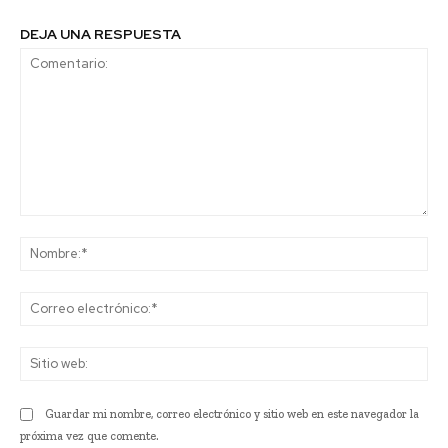
DEJA UNA RESPUESTA
Comentario:
No
Co
ele
Sit
we
Guardar mi nombre, correo electrónico y sitio web en este navegador la
próxima vez que comente.