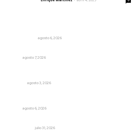
Letras del director
0
Lo más popular
Edición impresa 06 de agosto de 2026
EDICIÓN IMPRESA
agosto 6, 2026
Honran el legado del maestro Mariano Valadez Navarro
NAYARIT
agosto 7, 2026
Ocho jornaleros heridos en accidente en la carretera
Compostela-San Blas
POLICIACA
agosto 3, 2026
Promueven igualdad de derechos para personas con
discapacidad
NAYARIT
agosto 6, 2026
Cerrar todos los anexos
LA SERPENTINA
julio 31, 2026