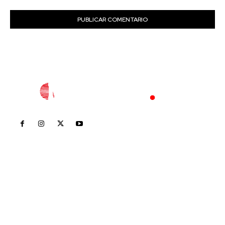
Inicio
Nayarit
Nacional
Policiaca
Opinión
Deportes
Edición Impresa
Sociales
Meridiano Vallarta
Contáctanos
meridianoredacción@gmail.com