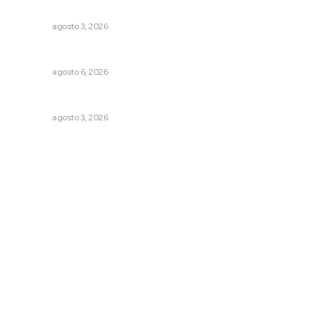
Tradicional
NAYARIT
agosto 3, 2026
Premian a niños con recorrido cultural en San Blas
NAYARIT
agosto 6, 2026
Fortalecen infraestructura de salud
NAYARIT
agosto 3, 2026
Archivo mensual
agosto 2026
julio 2026
junio 2026
mayo 2026
abril 2026