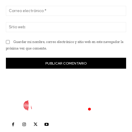
Co
ele
Sit
we
Guardar mi nombre, correo electrónico y sitio web en este navegador la
próxima vez que comente.