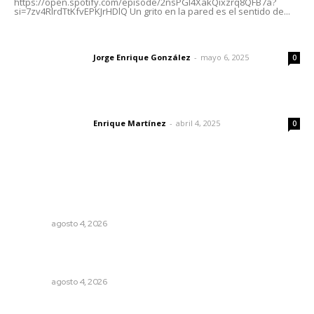
https://open.spotify.com/episode/2nsPGl4XakQixzrq8QFB7a?
si=7zv4RlrdTtKfvEPKJrHDlQ Un grito en la pared es el sentido de...
Las vacas de Huajimic
Jorge Enrique González
-
mayo 6, 2025
Letras del director
0
El peatón y la ciudad
Enrique Martínez
-
abril 4, 2025
Letras del director
0
Lo más popular
Urgen a municipios a formalizar comités de protección
civil
NAYARIT
agosto 4, 2026
Intensifican sustitución de rejillas y desazolve por
temporal
NAYARIT
agosto 4, 2026
Promueven saberes ancestrales en la ruta Potrero