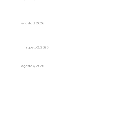
Fortalecen atención social con nuevas sedes para la
niñez nayarita
NAYARIT
agosto 3, 2026
Madrugada de terror en Tepic: borrachas provocan
aparatoso accidente y huye
POLICIACA
agosto 2, 2026
Preparan la Feria de Regreso a Clases
NAYARIT
agosto 6, 2026
Archivo mensual
agosto 2026
julio 2026
junio 2026