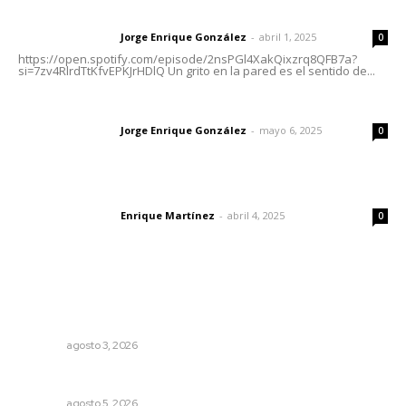
Letras del director | Un grito en la pared
Jorge Enrique González
-
abril 1, 2025
Letras del director
0
https://open.spotify.com/episode/2nsPGl4XakQixzrq8QFB7a?
si=7zv4RlrdTtKfvEPKJrHDlQ Un grito en la pared es el sentido de...
Las vacas de Huajimic
Jorge Enrique González
-
mayo 6, 2025
Letras del director
0
El peatón y la ciudad
Enrique Martínez
-
abril 4, 2025
Letras del director
0
Lo más popular
Inicia construcción de Bachillerato Nacional Margarita
Maza en Nuevo Nayarit
NAYARIT
agosto 3, 2026
Prohibirán celulares en escuelas de Nayarit
NAYARIT
agosto 5, 2026