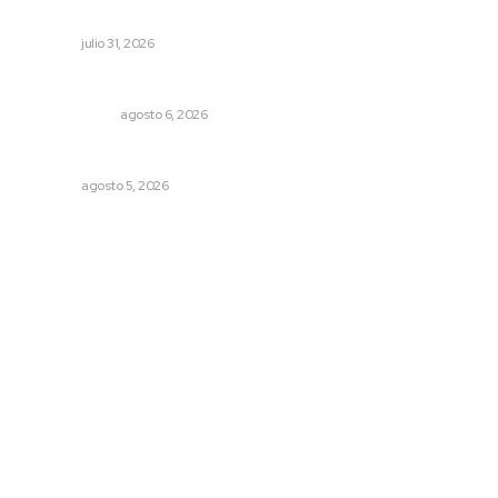
Universal de Salud
NAYARIT
julio 31, 2026
El cuchillo usado como cuchara
OTRAS VOCES
agosto 6, 2026
Sancionarán cobro obligatorio de propinas
NAYARIT
agosto 5, 2026
Archivo mensual
agosto 2026
julio 2026
junio 2026
mayo 2026
abril 2026