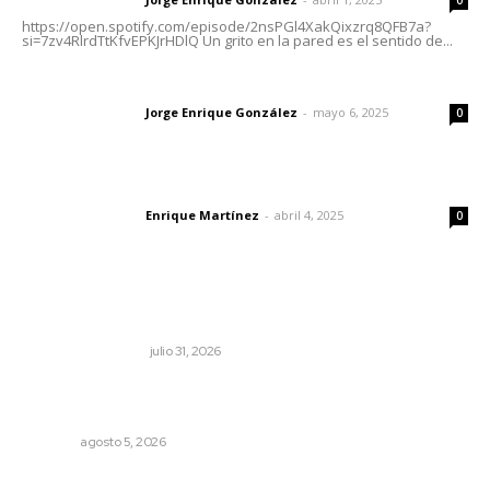
Letras del director
0
https://open.spotify.com/episode/2nsPGl4XakQixzrq8QFB7a?
si=7zv4RlrdTtKfvEPKJrHDlQ Un grito en la pared es el sentido de...
Las vacas de Huajimic
Jorge Enrique González
-
mayo 6, 2025
Letras del director
0
El peatón y la ciudad
Enrique Martínez
-
abril 4, 2025
Letras del director
0
Lo más popular
Resumen semanal de noticias
MONITOR POLÍTICO
julio 31, 2026
Destinarán más de 152 millones de pesos en becas Rita
Cetina
NAYARIT
agosto 5, 2026
Fortalecen coordinación para consolidar el Sistema