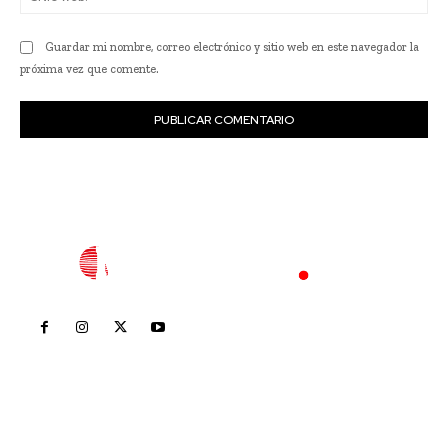
we
Guardar mi nombre, correo electrónico y sitio web en este navegador la
próxima vez que comente.
Inicio
Nayarit
Nacional
Policiaca
Opinión
Deportes
Edición Impresa
Sociales
Meridiano Vallarta