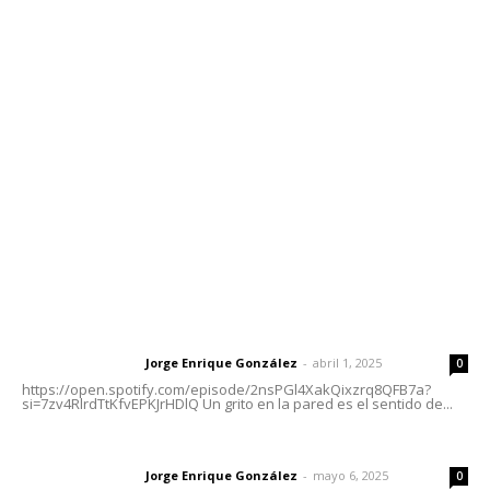
Contáctanos
meridianoredacción@gmail.com
Tels. 3112143809 | 3112103211
Oficinas Generales: Av. Independencia #355, Tepic,
Nayarit
Letras del Director
Letras del director | Un grito en la pared
Jorge Enrique González
-
abril 1, 2025
Letras del director
0
https://open.spotify.com/episode/2nsPGl4XakQixzrq8QFB7a?
si=7zv4RlrdTtKfvEPKJrHDlQ Un grito en la pared es el sentido de...
Las vacas de Huajimic
Jorge Enrique González
-
mayo 6, 2025
Letras del director
0