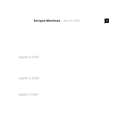
El peatón y la ciudad
Enrique Martínez
-
abril 4, 2025
Letras del director
0
Lo más popular
Promueven igualdad de derechos para personas con
discapacidad
NAYARIT
agosto 6, 2026
¿De qué sirven los foros sobre la NEM?: eufemismos y
mentiras
OPINIÓN
agosto 3, 2026
Pierden agaveros 800 mil pesos por hectárea
NAYARIT
agosto 7, 2026
Culpa Jalisco a Nayarit por falla del transporte
integrado