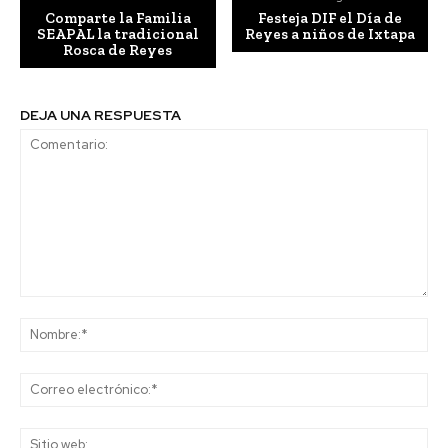
Comparte la Familia
Festeja DIF el Día de
SEAPAL la tradicional
Reyes a niños de Ixtapa
Rosca de Reyes
DEJA UNA RESPUESTA
Comentario:
No
Co
ele
Sit