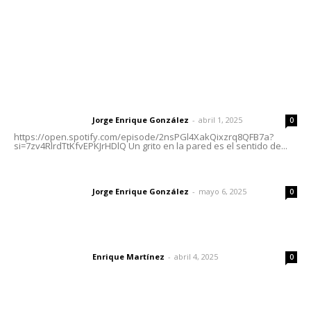
Nayarit
Letras del Director
Letras del director | Un grito en la pared
Jorge Enrique González
-
abril 1, 2025
Letras del director
0
https://open.spotify.com/episode/2nsPGl4XakQixzrq8QFB7a?
si=7zv4RlrdTtKfvEPKJrHDlQ Un grito en la pared es el sentido de...
Las vacas de Huajimic
Jorge Enrique González
-
mayo 6, 2025
Letras del director
0
El peatón y la ciudad
Enrique Martínez
-
abril 4, 2025
Letras del director
0
Lo más popular