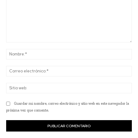
Comentario:
No
Co
ele
Sit
we
Guardar mi nombre, correo electrónico y sitio web en este navegador la
próxima vez que comente.