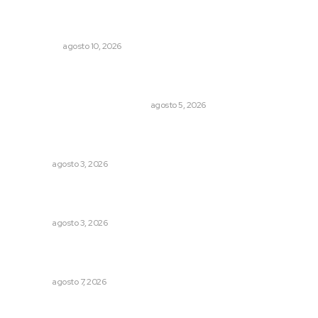
Derriba la tormenta decenas de árboles en el Día de la
Reforestación
POLICIACA
agosto 10, 2026
El Google Maps del Porfiriato: así conocieron México
miles de niños hace más de un siglo
LA HISTORIA TAMBIÉN ES NOTICIA
agosto 5, 2026
Promueven riqueza natural y rituales ancestrales en el
municipio de Ruiz
NAYARIT
agosto 3, 2026
Prevención del feminicidio: la urgencia de la denuncia
temprana
NAYARIT
agosto 3, 2026
Fortalecen bienestar social con brigadas integrales en
Tecuala
NAYARIT
agosto 7, 2026