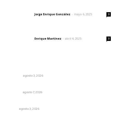
Las vacas de Huajimic
Jorge Enrique González
-
mayo 6, 2025
Letras del director
0
El peatón y la ciudad
Enrique Martínez
-
abril 4, 2025
Letras del director
0
Lo más popular
Ocho jornaleros heridos en accidente en la carretera
Compostela-San Blas
POLICIACA
agosto 3, 2026
Detienen al exgobernador de Guerrero, Ángel Aguirre
NACIONAL
agosto 7, 2026
Fortalecen infraestructura de salud
NAYARIT
agosto 3, 2026