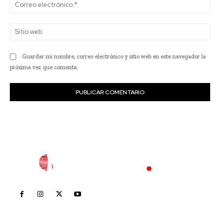
Co
ele
Sit
we
Guardar mi nombre, correo electrónico y sitio web en este navegador la
próxima vez que comente.
Inicio
Nayarit
Nacional
Policiaca
Opinión
Deportes