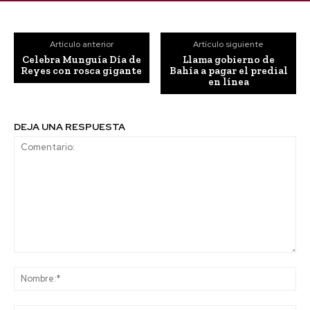
Artículo anterior
Artículo siguiente
Celebra Munguía Día de
Llama gobierno de
Reyes con rosca gigante
Bahía a pagar el predial
en línea
DEJA UNA RESPUESTA
Comentario:
No