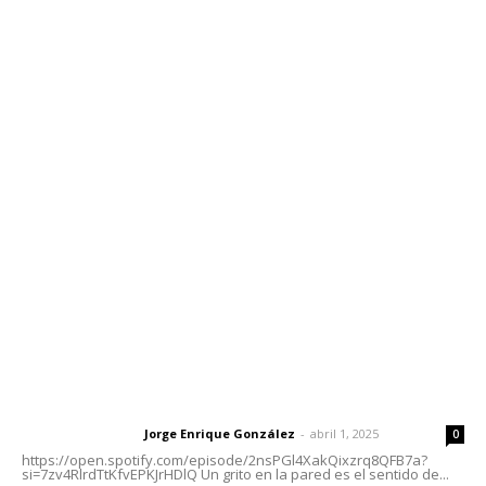
Edición Impresa
Sociales
Meridiano Vallarta
Contáctanos
meridianoredacción@gmail.com
Tels. 3112143809 | 3112103211
Oficinas Generales: Av. Independencia #355, Tepic,
Nayarit
Letras del Director
Letras del director | Un grito en la pared
Jorge Enrique González
-
abril 1, 2025
Letras del director
0
https://open.spotify.com/episode/2nsPGl4XakQixzrq8QFB7a?
si=7zv4RlrdTtKfvEPKJrHDlQ Un grito en la pared es el sentido de...