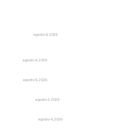
Lo más popular
El cuchillo usado como cuchara
OTRAS VOCES
agosto 6, 2026
Reportan buen comportamiento ciudadano durante
periodo vacacional
NAYARIT
agosto 4, 2026
Probables resultados en gubernaturas
OPINIÓN
agosto 6, 2026
¿Son los anexos males necesarios?
LA SERPENTINA
agosto 3, 2026
Edición impresa 04 de agosto de 2026
EDICIÓN IMPRESA
agosto 4, 2026