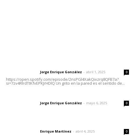
Tels. 3112143809 | 3112103211
Oficinas Generales: Av. Independencia #355, Tepic,
Nayarit
Letras del Director
Letras del director | Un grito en la pared
Jorge Enrique González
-
abril 1, 2025
Letras del director
0
https://open.spotify.com/episode/2nsPGl4XakQixzrq8QFB7a?
si=7zv4RlrdTtKfvEPKJrHDlQ Un grito en la pared es el sentido de...
Las vacas de Huajimic
Jorge Enrique González
-
mayo 6, 2025
Letras del director
0
El peatón y la ciudad
Enrique Martínez
-
abril 4, 2025
Letras del director
0