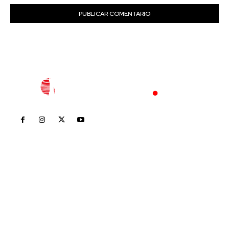
Inicio
Nayarit
Nacional
Policiaca
Opinión
Deportes
Edición Impresa
Sociales
Meridiano Vallarta
Contáctanos
meridianoredacción@gmail.com