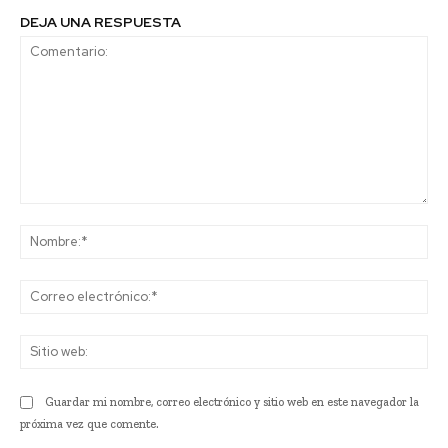
DEJA UNA RESPUESTA
Comentario:
No
Co
ele
Sit
we
Guardar mi nombre, correo electrónico y sitio web en este navegador la
próxima vez que comente.