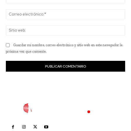
Co
ele
Sit
we
Guardar mi nombre, correo electrónico y sitio web en este navegador la
próxima vez que comente.