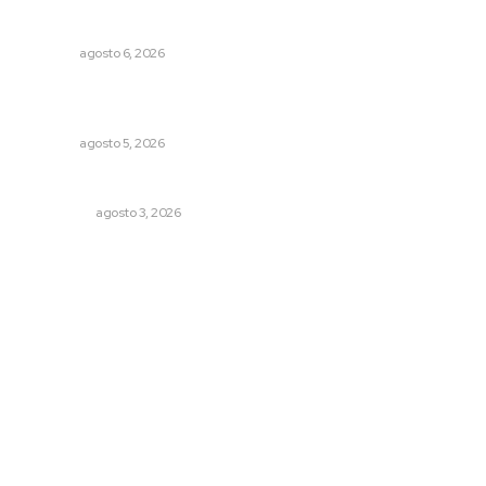
Lanzan recomendaciones para reforzar la seguridad en
comercios de Nayarit
NAYARIT
agosto 6, 2026
Destinarán más de 152 millones de pesos en becas Rita
Cetina
NAYARIT
agosto 5, 2026
Eliminan delincuente en Bahía de Banderas
POLICIACA
agosto 3, 2026
Archivo mensual
agosto 2026
julio 2026
junio 2026
mayo 2026