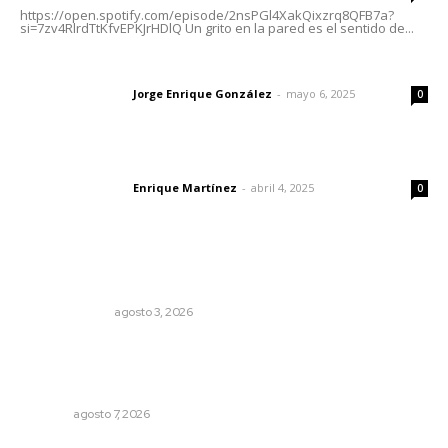
https://open.spotify.com/episode/2nsPGl4XakQixzrq8QFB7a?
si=7zv4RlrdTtKfvEPKJrHDlQ Un grito en la pared es el sentido de...
Las vacas de Huajimic
Jorge Enrique González
-
mayo 6, 2025
Letras del director
0
El peatón y la ciudad
Enrique Martínez
-
abril 4, 2025
Letras del director
0
Lo más popular
Policías municipales adultas
LA SERPENTINA
agosto 3, 2026
Queremos que el próximo gobernador sepa leer y
escribir // La semblanza político literaria de Julián
Gascón
NAYARIT
agosto 7, 2026