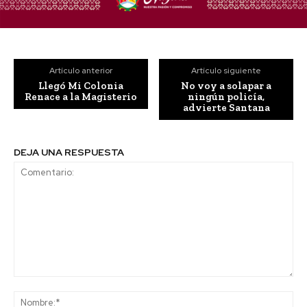
Artículo anterior
Artículo siguiente
Llegó Mi Colonia
No voy a solapar a
Renace a la Magisterio
ningún policía,
advierte Santana
DEJA UNA RESPUESTA
Comentario:
No