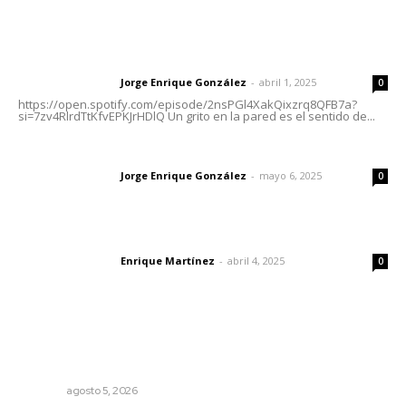
Letras del Director
Letras del director | Un grito en la pared
Jorge Enrique González
-
abril 1, 2025
Letras del director
0
https://open.spotify.com/episode/2nsPGl4XakQixzrq8QFB7a?
si=7zv4RlrdTtKfvEPKJrHDlQ Un grito en la pared es el sentido de...
Las vacas de Huajimic
Jorge Enrique González
-
mayo 6, 2025
Letras del director
0
El peatón y la ciudad
Enrique Martínez
-
abril 4, 2025
Letras del director
0
Lo más popular
Garantizan acceso a seguridad social para productores
del campo
NAYARIT
agosto 5, 2026