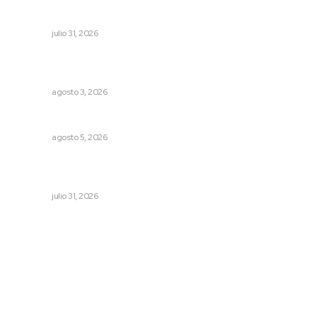
MORENA Nacional llama a aspirantes nayaritas
NAYARIT
julio 31, 2026
Advierten inconsistencia en reparación del daño por
delito de corrupción de menores
NAYARIT
agosto 3, 2026
Prohibirán celulares en escuelas de Nayarit
NAYARIT
agosto 5, 2026
Impulsan planeación estratégica para detonar turismo
en los municipios
NAYARIT
julio 31, 2026
Archivo mensual
agosto 2026
julio 2026