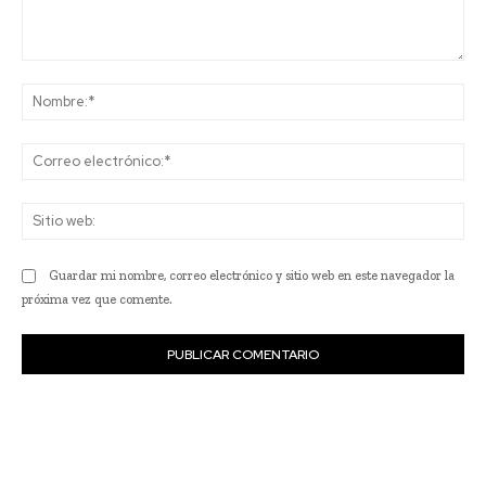
Comentario:
No
Co
ele
Sit
we
Guardar mi nombre, correo electrónico y sitio web en este navegador la
próxima vez que comente.