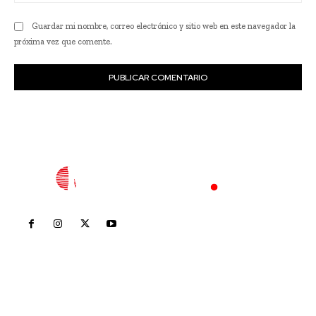
we
Guardar mi nombre, correo electrónico y sitio web en este navegador la
próxima vez que comente.
Inicio
Nayarit
Nacional
Policiaca
Opinión
Deportes
Edición Impresa
Sociales
Meridiano Vallarta