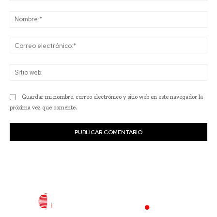
Comentario:
No
Co
ele
Sit
we
Guardar mi nombre, correo electrónico y sitio web en este navegador la
próxima vez que comente.