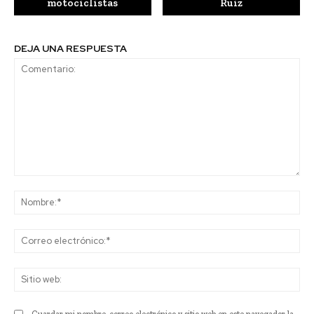
motociclistas
Ruiz
DEJA UNA RESPUESTA
Comentario:
No
Co
ele
Sit
we