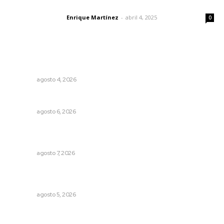
El peatón y la ciudad
Enrique Martínez
-
abril 4, 2025
Letras del director
0
Lo más popular
Invitan a descubrir riqueza cultural en ruta Entre Canales
NAYARIT
agosto 4, 2026
Alertan sobre riesgos de acoso en redes sociales
NAYARIT
agosto 6, 2026
Reconocen a jóvenes por impulsar proyectos
comunitarios
NAYARIT
agosto 7, 2026
Establecen precio de garantía para ganado en
Compostela
NAYARIT
agosto 5, 2026
Reciben escuelas equipamiento