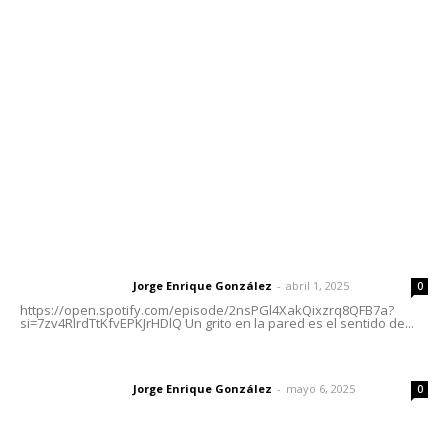
meridianoredacción@gmail.com
Tels. 3112143809 | 3112103211
Oficinas Generales: Av. Independencia #355, Tepic,
Nayarit
Letras del Director
Letras del director | Un grito en la pared
Jorge Enrique González
-
abril 1, 2025
Letras del director
0
https://open.spotify.com/episode/2nsPGl4XakQixzrq8QFB7a?
si=7zv4RlrdTtKfvEPKJrHDlQ Un grito en la pared es el sentido de...
Las vacas de Huajimic
Jorge Enrique González
-
mayo 6, 2025
Letras del director
0