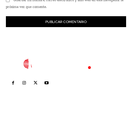
Guardar mi nombre, correo electrónico y sitio web en este navegador la
próxima vez que comente.
Inicio
Nayarit
Nacional
Policiaca
Opinión
Deportes
Edición Impresa
Sociales
Meridiano Vallarta
Contáctanos