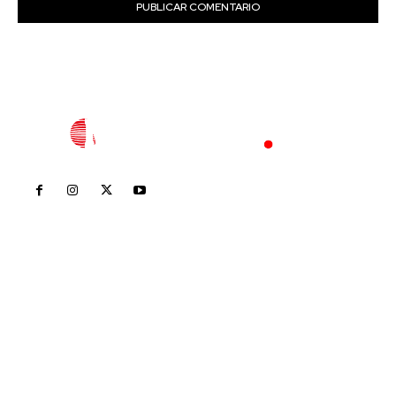
Inicio
Nayarit
Nacional
Policiaca
Opinión
Deportes
Edición Impresa
Sociales
Meridiano Vallarta
Contáctanos
meridianoredacción@gmail.com
Tels. 3112143809 | 3112103211