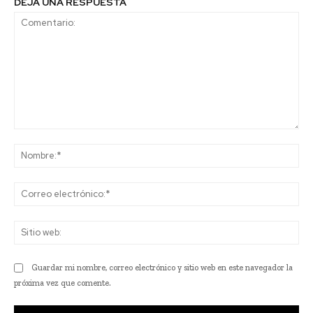
DEJA UNA RESPUESTA
Comentario:
No
Co
ele
Sit
we
Guardar mi nombre, correo electrónico y sitio web en este navegador la
próxima vez que comente.