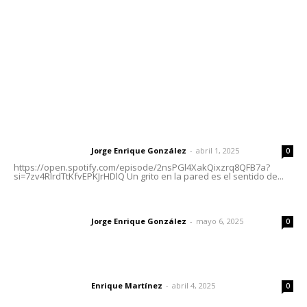
Oficinas Generales: Av. Independencia #355, Tepic,
Nayarit
Letras del Director
Letras del director | Un grito en la pared
Jorge Enrique González
-
abril 1, 2025
Letras del director
0
https://open.spotify.com/episode/2nsPGl4XakQixzrq8QFB7a?
si=7zv4RlrdTtKfvEPKJrHDlQ Un grito en la pared es el sentido de...
Las vacas de Huajimic
Jorge Enrique González
-
mayo 6, 2025
Letras del director
0
El peatón y la ciudad
Enrique Martínez
-
abril 4, 2025
Letras del director
0