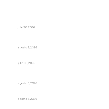
Lo más popular
Celebran identidad estatal con gala del Ballet Nuevo
Nayarit
NAYARIT
julio 30, 2026
Establecen precio de garantía para ganado en
Compostela
NAYARIT
agosto 5, 2026
Ivideliza levanta la mano
OPINIÓN
julio 30, 2026
Promueven descuentos en recargos y facilidades para
contratos de agua
NAYARIT
agosto 6, 2026
Alertan sobre riesgos de acoso en redes sociales
NAYARIT
agosto 6, 2026