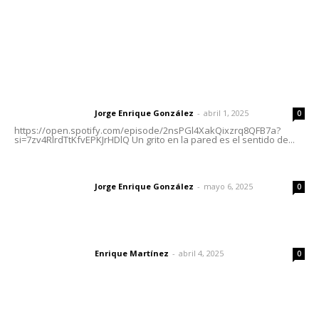
Letras del Director
Letras del director | Un grito en la pared
Jorge Enrique González
-
abril 1, 2025
Letras del director
0
https://open.spotify.com/episode/2nsPGl4XakQixzrq8QFB7a?
si=7zv4RlrdTtKfvEPKJrHDlQ Un grito en la pared es el sentido de...
Las vacas de Huajimic
Jorge Enrique González
-
mayo 6, 2025
Letras del director
0
El peatón y la ciudad
Enrique Martínez
-
abril 4, 2025
Letras del director
0
Lo más popular