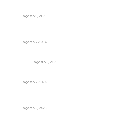
Establecen precio de garantía para ganado en
Compostela
NAYARIT
agosto 5, 2026
Impulsan detección de cáncer cervicouterino con
unidades móviles de salud
NAYARIT
agosto 7, 2026
Eufemismos
OTRAS VOCES
agosto 6, 2026
Pierden agaveros 800 mil pesos por hectárea
NAYARIT
agosto 7, 2026
Alistarán alerta sísmica en teléfonos celulares durante
simulacro nacional
NAYARIT
agosto 6, 2026
Archivo mensual