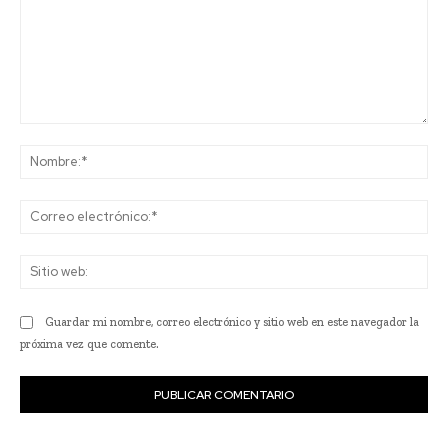
Comentario:
No
Co
ele
Sit
we
Guardar mi nombre, correo electrónico y sitio web en este navegador la
próxima vez que comente.