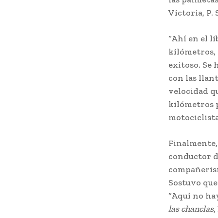
Victoria, P. 
“Ahí en el l
kilómetros, 
exitoso. Se
con las llan
velocidad qu
kilómetros p
motociclista
Finalmente,
conductor d
compañerism
Sostuvo que 
“Aquí no ha
las chanclas
,