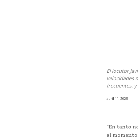
El locutor Ja
velocidades m
frecuentes, y
abril 11, 2025
“En tanto n
al momento d