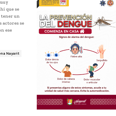
 muy
ahí que se
 tener un
 actores se
on ese
na Nayarit