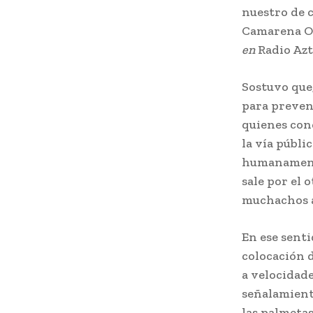
nuestro de c
Camarena Or
en
Radio Azt
Sostuvo que,
para preveni
quienes con
la vía públi
humanamente
sale por el 
muchachos a 
En ese sent
colocación 
a velocidade
señalamient
las palmetas