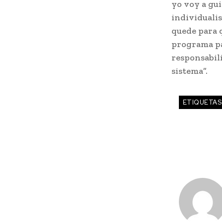
yo voy a gu
individualis
quede para 
programa pa
responsabili
sistema”.
ETIQUETAS