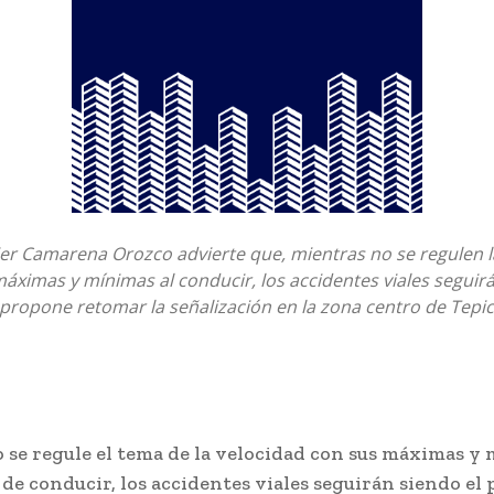
vier Camarena Orozco advierte que, mientras no se regulen l
áximas y mínimas al conducir, los accidentes viales seguir
 propone retomar la señalización en la zona centro de Tepic
o se regule el tema de la velocidad con sus máximas y
e conducir, los accidentes viales seguirán siendo el 