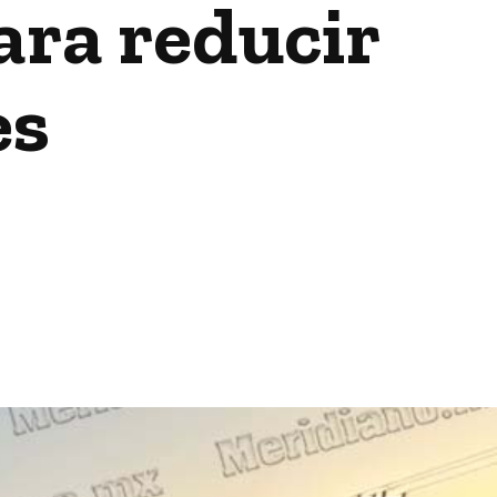
ara reducir
es