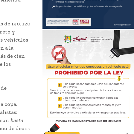
 de 140, 120
reto y
s vehículos
n a la
ás de cien
e los
 de
a copa.
listas:
eron
hasta
smo de decir: