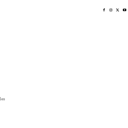
INICIO
NAYARIT
NACIONAL
POLICIACA
OPINIÓN
DEPORTES
EDICIÓN IMPRESA
SOCIALES
MERIDIANO VALLARTA
les