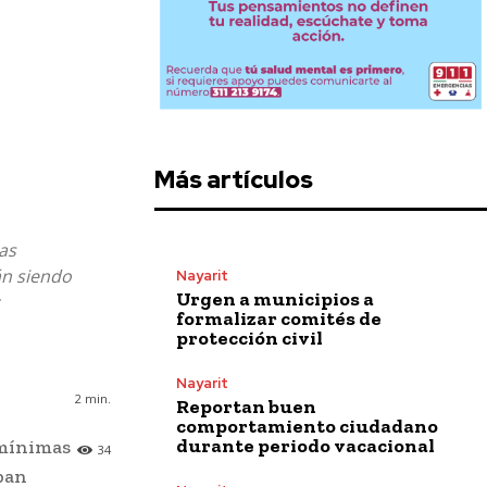
Más artículos
as
án siendo
Nayarit
Urgen a municipios a
formalizar comités de
protección civil
Nayarit
2
min.
Reportan buen
comportamiento ciudadano
durante periodo vacacional
 mínimas
34
pan