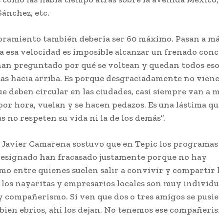
Sánchez, etc.
ibramiento también debería ser 60 máximo. Pasan a más
a esa velocidad es imposible alcanzar un frenado conc
 han preguntado por qué se voltean y quedan todos eso
tas hacia arriba. Es porque desgraciadamente no viene
e deben circular en las ciudades, casi siempre van a m
or hora, vuelan y se hacen pedazos. Es una lástima qu
s no respeten su vida ni la de los demás”.
 Javier Camarena sostuvo que en Tepic los programas
esignado han fracasado justamente porque no hay
o entre quienes suelen salir a convivir y compartir l
los nayaritas y empresarios locales son muy individua
y compañerismo. Si ven que dos o tres amigos se pusi
 bien ebrios, ahí los dejan. No tenemos ese compañeri