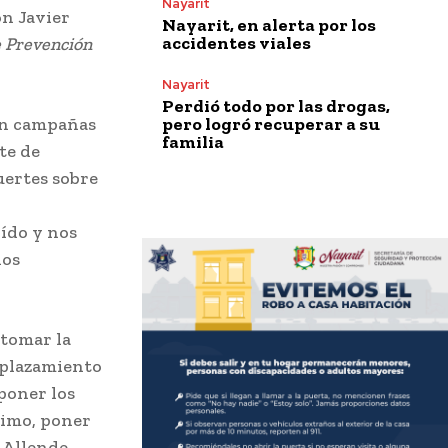
Nayarit
ón Javier
Nayarit, en alerta por los
accidentes viales
e Prevención
Nayarit
Perdió todo por las drogas,
pero logró recuperar a su
 en campañas
familia
te de
ertes sobre
ído y nos
los
etomar la
splazamiento
poner los
ximo, poner
 Allende,