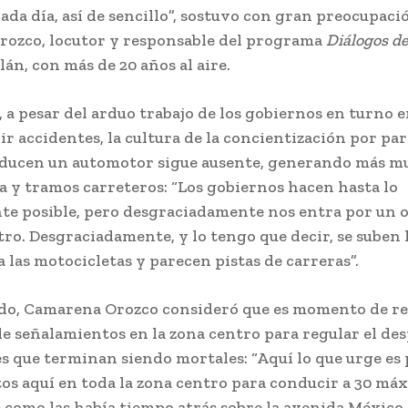
ada día, así de sencillo”, sostuvo con gran preocupaci
ozco, locutor y responsable del programa
Diálogos d
lán, con más de 20 años al aire.
 a pesar del arduo trabajo de los gobiernos en turno
r accidentes, la cultura de la concientización por par
ducen un automotor sigue ausente, generando más mu
ca y tramos carreteros: “Los gobiernos hacen hasta lo
 posible, pero desgraciadamente nos entra por un o
otro. Desgraciadamente, y lo tengo que decir, se suben 
las motocicletas y parecen pistas de carreras”.
ido, Camarena Orozco consideró que es momento de r
de señalamientos en la zona centro para regular el de
s que terminan siendo mortales: “Aquí lo que urge es 
os aquí en toda la zona centro para conducir a 30 má
 como las había tiempo atrás sobre la avenida México,