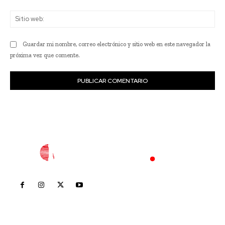
Sit
we
Guardar mi nombre, correo electrónico y sitio web en este navegador la
próxima vez que comente.
Inicio
Nayarit
Nacional
Policiaca
Opinión
Deportes
Edición Impresa
Sociales
Meridiano Vallarta