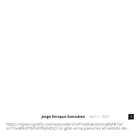
Contáctanos
meridianoredacción@gmail.com
Tels. 3112143809 | 3112103211
Oficinas Generales: Av. Independencia #355, Tepic,
Nayarit
Letras del Director
Letras del director | Un grito en la pared
Jorge Enrique González
-
abril 1, 2025
Letras del director
0
https://open.spotify.com/episode/2nsPGl4XakQixzrq8QFB7a?
si=7zv4RlrdTtKfvEPKJrHDlQ Un grito en la pared es el sentido de...