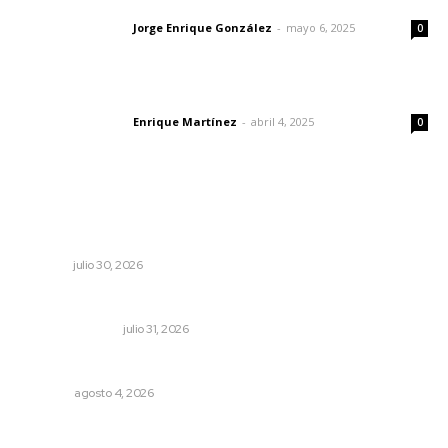
Las vacas de Huajimic
Jorge Enrique González
-
mayo 6, 2025
Letras del director
0
El peatón y la ciudad
Enrique Martínez
-
abril 4, 2025
Letras del director
0
Lo más popular
Celebran identidad estatal con gala del Ballet Nuevo
Nayarit
NAYARIT
julio 30, 2026
Edición impresa 31 de julio de 2026
EDICIÓN IMPRESA
julio 31, 2026
El crimen organizado nos daña
OPINIÓN
agosto 4, 2026
El cuchillo usado como cuchara