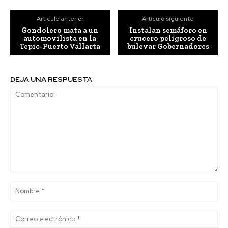
Artículo anterior
Artículo siguiente
Gondolero mata a un
Instalan semáforo en
automovilista en la
crucero peligroso de
Tepic-Puerto Vallarta
bulevar Gobernadores
DEJA UNA RESPUESTA
Comentario:
No
Co
ele