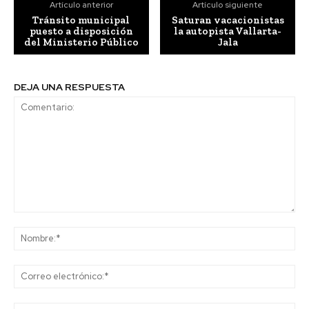
Artículo anterior
Artículo siguiente
Tránsito municipal
Saturan vacacionistas
puesto a disposición
la autopista Vallarta-
del Ministerio Público
Jala
DEJA UNA RESPUESTA
Comentario:
No
Co
ele