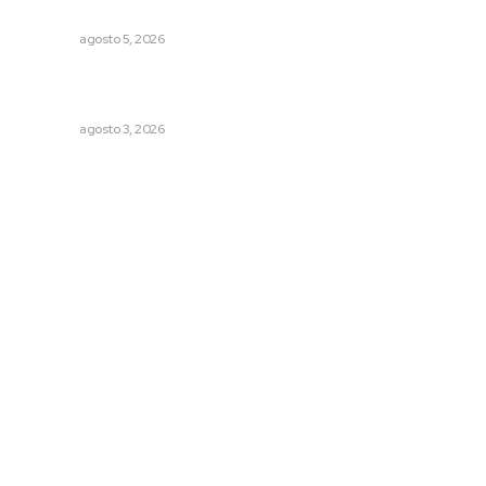
vulnerables
NAYARIT
agosto 5, 2026
Tras operativo, el CEDE busca protección de justicia
federal
NAYARIT
agosto 3, 2026
Archivo mensual
agosto 2026
julio 2026
junio 2026
mayo 2026
abril 2026
marzo 2026