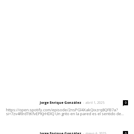
Contáctanos
meridianoredacción@gmail.com
Tels. 3112143809 | 3112103211
Oficinas Generales: Av. Independencia #355, Tepic,
Nayarit
Letras del Director
Letras del director | Un grito en la pared
Jorge Enrique González
-
abril 1, 2025
Letras del director
0
https://open.spotify.com/episode/2nsPGl4XakQixzrq8QFB7a?
si=7zv4RlrdTtKfvEPKJrHDlQ Un grito en la pared es el sentido de...
Las vacas de Huajimic
Jorge Enrique González
-
mayo 6, 2025
Letras del director
0