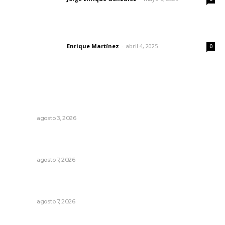
El peatón y la ciudad
Enrique Martínez
-
abril 4, 2025
Letras del director
0
Lo más popular
Exigen adaptar fechas de veda ante riesgos climáticos
y comerciales
NAYARIT
agosto 3, 2026
Inauguran espacio de lectura y bebeteca en centro
femenil
NAYARIT
agosto 7, 2026
Analizan potencial minero en diversas regiones del
estado
NAYARIT
agosto 7, 2026
Reafirma DIF Nayarit atención directa a comunidades