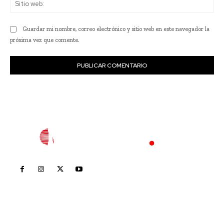
Sit
we
Guardar mi nombre, correo electrónico y sitio web en este navegador la
próxima vez que comente.
Inicio
Nayarit
Nacional
Policiaca
Opinión
Deportes
Edición Impresa
Sociales
Meridiano Vallarta