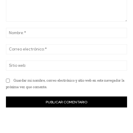
Comentario:
No
Co
ele
Sit
we
Guardar mi nombre, correo electrónico y sitio web en este navegador la
próxima vez que comente.