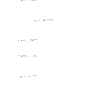
NAYARIT
agosto 6, 2026
Pensiones absorben un tercio de lo que gasta el
gobierno
MONITOR POLÍTICO
agosto 4, 2026
Fomentan salud integral mediante cultura de la
lactancia materna
NAYARIT
agosto 4, 2026
Culmina El Molino liquidación productores de caña
NAYARIT
agosto 7, 2026
Recupera la CONDUSEF 17.8 millones de pesos a favor
de usuarios financieros
NAYARIT
agosto 7, 2026
Archivo mensual
agosto 2026