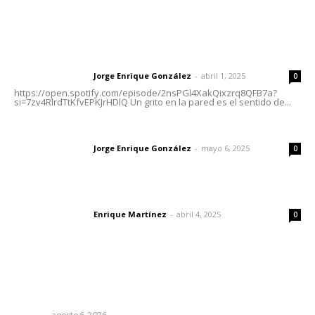
Letras del Director
Letras del director | Un grito en la pared
Jorge Enrique González
-
abril 1, 2025
Letras del director
0
https://open.spotify.com/episode/2nsPGl4XakQixzrq8QFB7a?
si=7zv4RlrdTtKfvEPKJrHDlQ Un grito en la pared es el sentido de...
Las vacas de Huajimic
Jorge Enrique González
-
mayo 6, 2025
Letras del director
0
El peatón y la ciudad
Enrique Martínez
-
abril 4, 2025
Letras del director
0
Lo más popular
Rehabilitan edificio de Rectoría con recursos del
impuesto especial