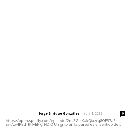
Contáctanos
meridianoredacción@gmail.com
Tels. 3112143809 | 3112103211
Oficinas Generales: Av. Independencia #355, Tepic,
Nayarit
Letras del Director
Letras del director | Un grito en la pared
Jorge Enrique González
-
abril 1, 2025
Letras del director
0
https://open.spotify.com/episode/2nsPGl4XakQixzrq8QFB7a?
si=7zv4RlrdTtKfvEPKJrHDlQ Un grito en la pared es el sentido de...