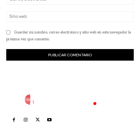
ele
Sit
we
Guardar mi nombre, correo electrónico y sitio web en este navegador la
próxima vez que comente.
Inicio
Nayarit
Nacional
Policiaca
Opinión
Deportes
Edición Impresa
Sociales
Meridiano Vallarta