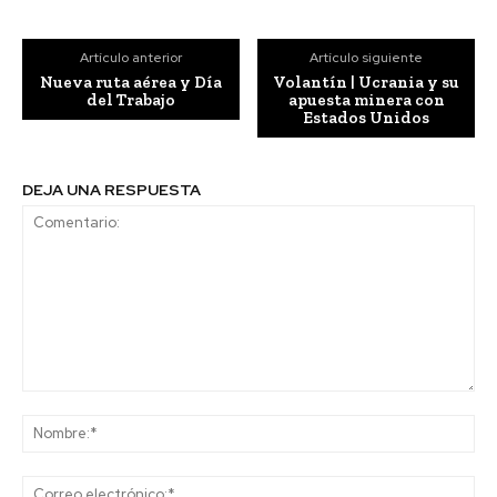
Artículo anterior
Artículo siguiente
Nueva ruta aérea y Día
Volantín | Ucrania y su
del Trabajo
apuesta minera con
Estados Unidos
DEJA UNA RESPUESTA
Comentario:
No
Co