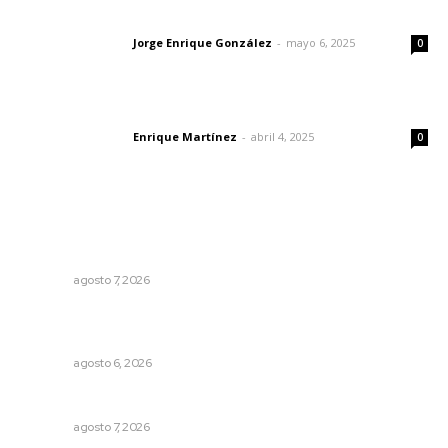
Las vacas de Huajimic
Jorge Enrique González
-
mayo 6, 2025
Letras del director
0
El peatón y la ciudad
Enrique Martínez
-
abril 4, 2025
Letras del director
0
Lo más popular
Impulsan detección de cáncer cervicouterino con
unidades móviles de salud
NAYARIT
agosto 7, 2026
Podrán artistas obtener título por experiencia
profesional sobresaliente
NAYARIT
agosto 6, 2026
Honran el legado del maestro Mariano Valadez Navarro
NAYARIT
agosto 7, 2026