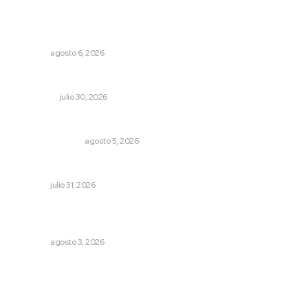
Promueven igualdad de derechos para personas con
discapacidad
NAYARIT
agosto 6, 2026
Crece economía mexicana 2.1 por ciento
NACIONAL
julio 30, 2026
Edición impresa 05 de agosto de 2026
EDICIÓN IMPRESA
agosto 5, 2026
MORENA Nacional llama a aspirantes nayaritas
NAYARIT
julio 31, 2026
Promueven saberes ancestrales en la ruta Potrero
Tradicional
NAYARIT
agosto 3, 2026
Archivo mensual