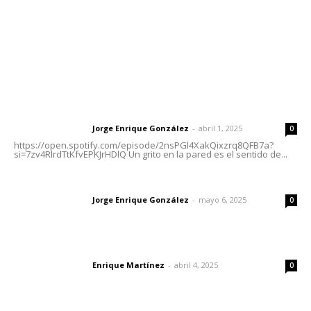
Oficinas Generales: Av. Independencia #355, Tepic,
Nayarit
Letras del Director
Letras del director | Un grito en la pared
Jorge Enrique González
-
abril 1, 2025
Letras del director
0
https://open.spotify.com/episode/2nsPGl4XakQixzrq8QFB7a?
si=7zv4RlrdTtKfvEPKJrHDlQ Un grito en la pared es el sentido de...
Las vacas de Huajimic
Jorge Enrique González
-
mayo 6, 2025
Letras del director
0
El peatón y la ciudad
Enrique Martínez
-
abril 4, 2025
Letras del director
0
Lo más popular