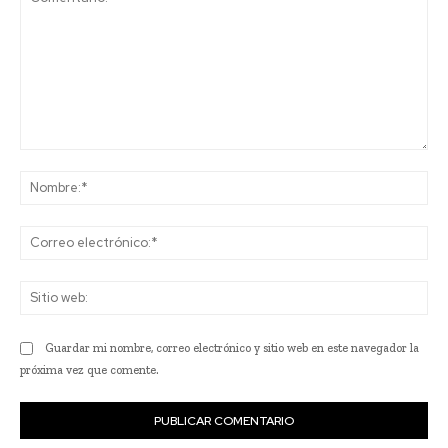
Comentario:
No
Co
ele
Sit
we
Guardar mi nombre, correo electrónico y sitio web en este navegador la
próxima vez que comente.