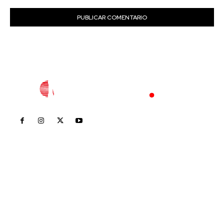
Inicio
Nayarit
Nacional
Policiaca
Opinión
Deportes
Edición Impresa
Sociales
Meridiano Vallarta
Contáctanos
meridianoredacción@gmail.com