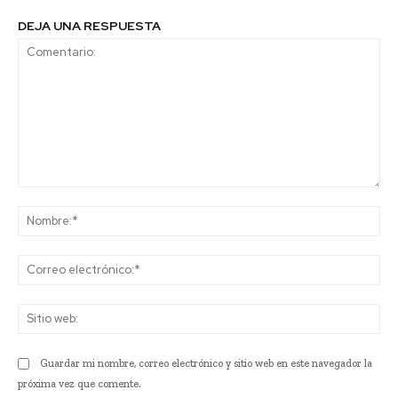
DEJA UNA RESPUESTA
Comentario:
No
Co
ele
Sit
we
Guardar mi nombre, correo electrónico y sitio web en este navegador la
próxima vez que comente.