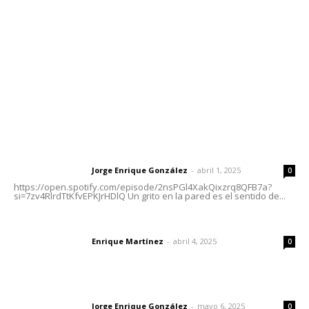
Tels. 3112143809 | 3112103211
Oficinas Generales: Av. Independencia #355, Tepic,
Nayarit
Letras del Director
Letras del director | Un grito en la pared
Jorge Enrique González
-
abril 1, 2025
Letras del director
0
https://open.spotify.com/episode/2nsPGl4XakQixzrq8QFB7a?
si=7zv4RlrdTtKfvEPKJrHDlQ Un grito en la pared es el sentido de...
El peatón y la ciudad
Enrique Martínez
-
abril 4, 2025
Letras del director
0
Las vacas de Huajimic
Jorge Enrique González
-
mayo 6, 2025
Letras del director
0