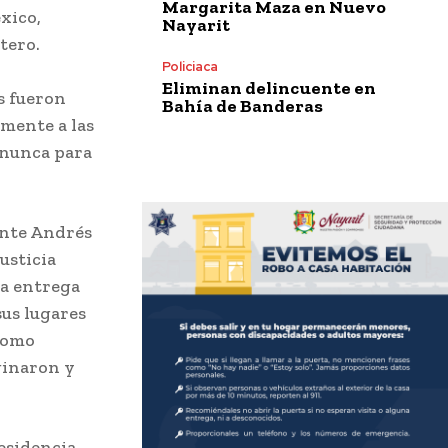
Margarita Maza en Nuevo
xico,
Nayarit
tero.
Policiaca
Eliminan delincuente en
s fueron
Bahía de Banderas
amente a las
 nunca para
ente Andrés
usticia
la entrega
sus lugares
 como
ginaron y
esidencia,