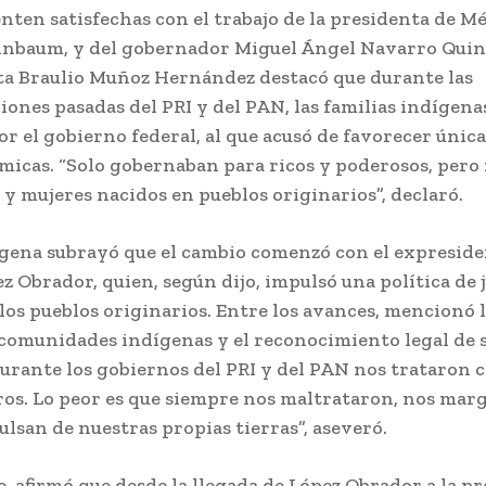
enten satisfechas con el trabajo de la presidenta de Mé
inbaum, y del gobernador Miguel Ángel Navarro Quin
ta Braulio Muñoz Hernández destacó que durante las
ones pasadas del PRI y del PAN, las familias indígena
r el gobierno federal, al que acusó de favorecer únic
ómicas. “Solo gobernaban para ricos y poderosos, pero
y mujeres nacidos en pueblos originarios”, declaró.
dígena subrayó que el cambio comenzó con el expresid
 Obrador, quien, según dijo, impulsó una política de j
 los pueblos originarios. Entre los avances, mencionó 
 comunidades indígenas y el reconocimiento legal de 
Durante los gobiernos del PRI y del PAN nos trataron
ros. Lo peor es que siempre nos maltrataron, nos mar
ulsan de nuestras propias tierras”, aseveró.
, afirmó que desde la llegada de López Obrador a la pr