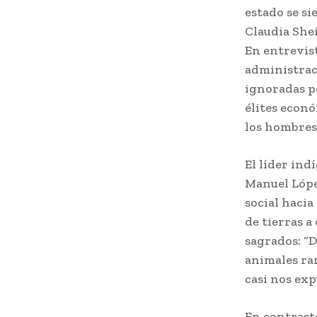
estado se si
Claudia She
En entrevis
administraci
ignoradas po
élites econ
los hombres 
El líder in
Manuel López
social hacia
de tierras a
sagrados: “
animales ra
casi nos exp
En contraste