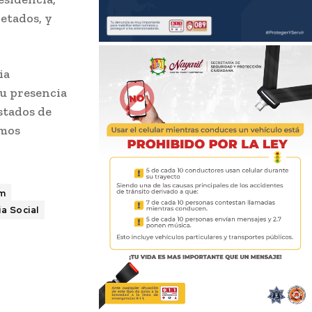
etados, y
ia
u presencia
estados de
imos
um
ia Social