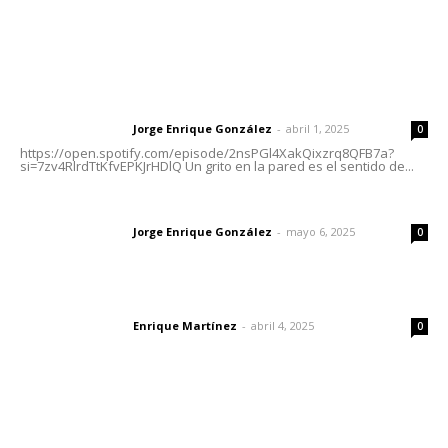
Letras del Director
Letras del director | Un grito en la pared
Jorge Enrique González
-
abril 1, 2025
Letras del director
0
https://open.spotify.com/episode/2nsPGl4XakQixzrq8QFB7a?
si=7zv4RlrdTtKfvEPKJrHDlQ Un grito en la pared es el sentido de...
Las vacas de Huajimic
Jorge Enrique González
-
mayo 6, 2025
Letras del director
0
El peatón y la ciudad
Enrique Martínez
-
abril 4, 2025
Letras del director
0
Lo más popular
Reportan buen comportamiento ciudadano durante
periodo vacacional