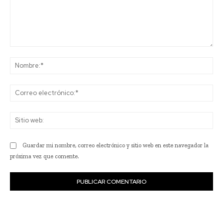
Comentario:
No
Co
ele
Sit
we
Guardar mi nombre, correo electrónico y sitio web en este navegador la
próxima vez que comente.