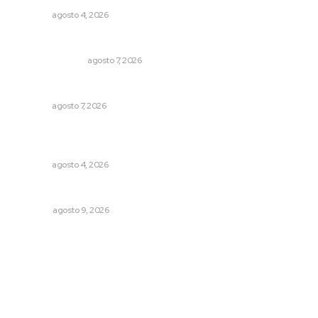
NAYARIT
agosto 4, 2026
Edición impresa 08 de agosto de 2026
EDICIÓN IMPRESA
agosto 7, 2026
Ofertan mil 500 plazas en Feria de Empleo Juvenil
NAYARIT
agosto 7, 2026
Abren convocatoria de ingreso para la Escuela de Bellas
Artes
NAYARIT
agosto 4, 2026
En tres semanas las decisiones
OPINIÓN
agosto 9, 2026
Archivo mensual
agosto 2026