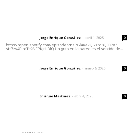
Letras del Director
Letras del director | Un grito en la pared
Jorge Enrique González
-
abril 1, 2025
Letras del director
0
https://open.spotify.com/episode/2nsPGl4XakQixzrq8QFB7a?
si=7zv4RlrdTtKfvEPKJrHDlQ Un grito en la pared es el sentido de...
Las vacas de Huajimic
Jorge Enrique González
-
mayo 6, 2025
Letras del director
0
El peatón y la ciudad
Enrique Martínez
-
abril 4, 2025
Letras del director
0
Lo más popular
Los cambios en la política