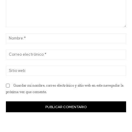
Comentario:
No
Co
ele
Sit
we
Guardar mi nombre, correo electrónico y sitio web en este navegador la
próxima vez que comente.