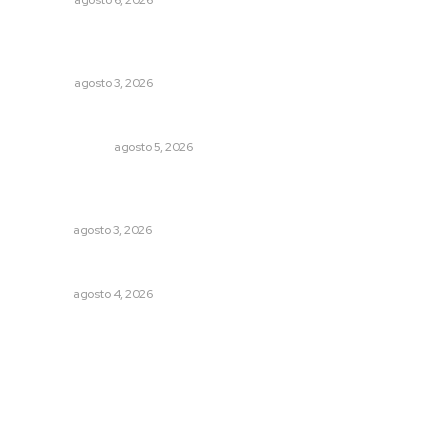
OPINIÓN
agosto 6, 2026
El ser humano ―vivo y difunto― es como un soplo,
como una sombra que pasa
OPINIÓN
agosto 3, 2026
La Inteligencia Artificial enfrenta a dos grupos humanos
LA SERPENTINA
agosto 5, 2026
Destinan 87 millones a obras de infraestructura en tres
municipios
NAYARIT
agosto 3, 2026
Analizan impacto de adicciones en la salud mental
NAYARIT
agosto 4, 2026
Archivo mensual
agosto 2026