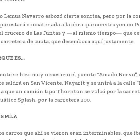
lo Lemus Navarro esbozó cierta sonrisa, pero por la c
 que estará concatenada a la obra que construyen en P
 el crucero de Las Juntas y —al mismo tiempo— que ce
 carretera de cuota, que desemboca aquí justamente.
RQUE ES…
ente se hizo muy necesario el puente “Amado Nervo”,
 saldrá en San Vicente, Nayarit y se unirá a la calle 
 a que un camión tipo Thornton se volcó por la carret
uático Splash, por la carretera 200.
S FILA
 los carros que ahí se vieron eran interminables, que ib