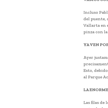
Incluso Pab
del puente,
Vallarta en
pinza con la
YA VEN PO
Ayer justam
precisamente
Esto, debido
al Parque Ac
LA ENORME
Las filas de