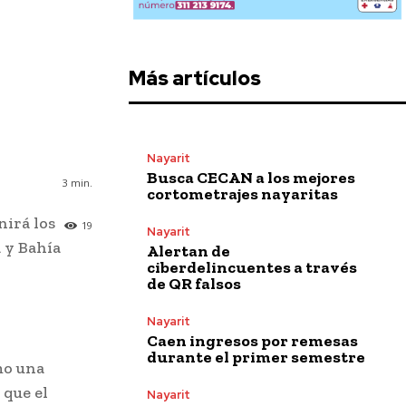
Más artículos
Nayarit
Busca CECAN a los mejores
3
min.
cortometrajes nayaritas
nirá los
19
Nayarit
a y Bahía
Alertan de
ciberdelincuentes a través
de QR falsos
Nayarit
Caen ingresos por remesas
durante el primer semestre
mo una
 que el
Nayarit