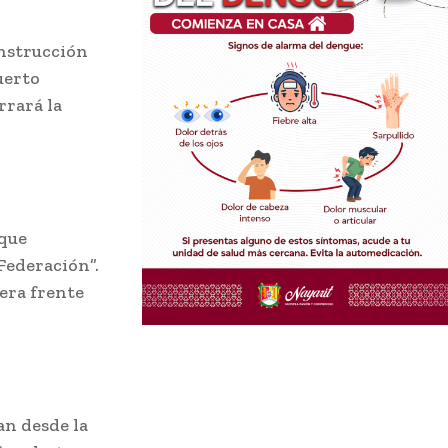
onstrucción
uerto
rrará la
 que
“Federación”.
era frente
an desde la