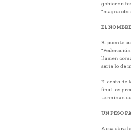
gobierno fed
“magna obra
EL NOMBRE
El puente cu
“Federación”
llamen como
sería lo de 
El costo de 
final los pr
terminan co
UN PESO P
A esa obra l