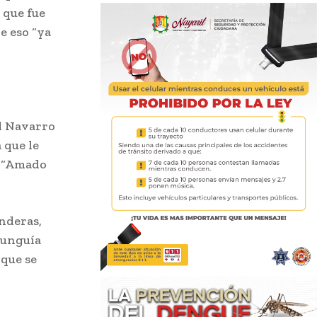
 que fue
e eso “ya
l Navarro
 que le
, “Amado
nderas,
Munguía
 que se