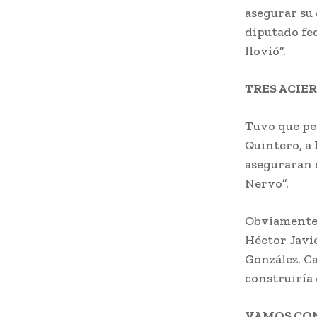
asegurar su 
diputado fed
llovió”.
TRES ACIE
Tuvo que pe
Quintero, a 
aseguraran 
Nervo”.
Obviamente 
Héctor Javi
González. C
construiría 
VAMOS CO