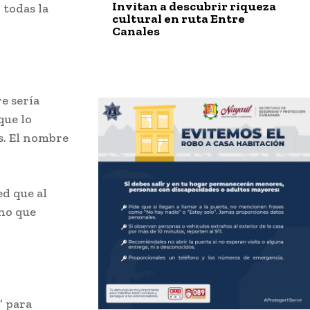
Invitan a descubrir riqueza
 todas la
cultural en ruta Entre
Canales
e sería
que lo
s. El nombre
ed que al
ino que
” para