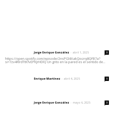
Oficinas Generales: Av. Independencia #355, Tepic,
Nayarit
Letras del Director
Letras del director | Un grito en la pared
Jorge Enrique González
-
abril 1, 2025
Letras del director
0
https://open.spotify.com/episode/2nsPGl4XakQixzrq8QFB7a?
si=7zv4RlrdTtKfvEPKJrHDlQ Un grito en la pared es el sentido de...
El peatón y la ciudad
Enrique Martínez
-
abril 4, 2025
Letras del director
0
Las vacas de Huajimic
Jorge Enrique González
-
mayo 6, 2025
Letras del director
0