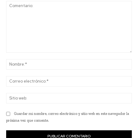
Comentario:
No
Co
ele
Sit
we
Guardar mi nombre, correo electrónico y sitio web en este navegador la
próxima vez que comente.