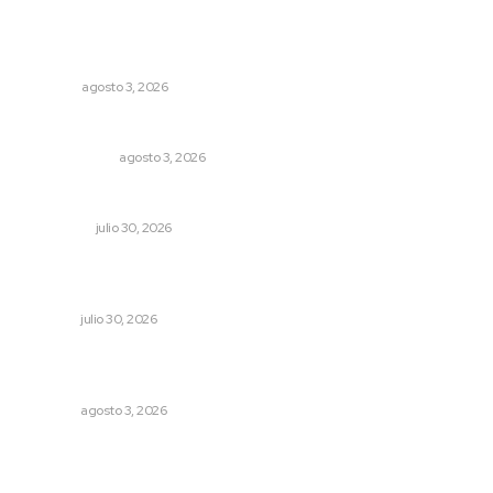
Lo más popular
Más orden en las precampañas
OPINIÓN
agosto 3, 2026
Autócrata, con distancia
OTRAS VOCES
agosto 3, 2026
Crece economía mexicana 2.1 por ciento
NACIONAL
julio 30, 2026
Celebran identidad estatal con gala del Ballet Nuevo
Nayarit
NAYARIT
julio 30, 2026
Refuerzan blindaje estatal ante conflictos en regiones
vecinas
NAYARIT
agosto 3, 2026
Archivo mensual